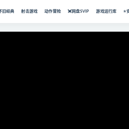
怀旧经典
射击游戏
动作冒险
💓网盘SVIP
游戏运行库
⭐️