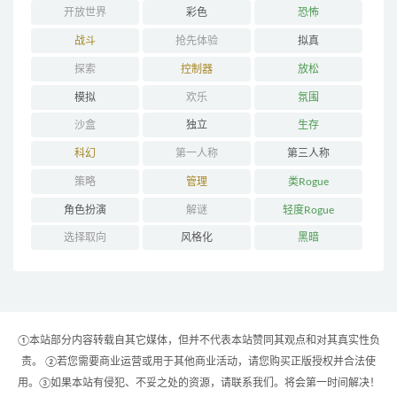
开放世界
彩色
恐怖
战斗
抢先体验
拟真
探索
控制器
放松
模拟
欢乐
氛围
沙盒
独立
生存
科幻
第一人称
第三人称
策略
管理
类Rogue
角色扮演
解谜
轻度Rogue
选择取向
风格化
黑暗
①本站部分内容转载自其它媒体，但并不代表本站赞同其观点和对其真实性负
责。 ②若您需要商业运营或用于其他商业活动，请您购买正版授权并合法使
用。③如果本站有侵犯、不妥之处的资源，请联系我们。将会第一时间解决！