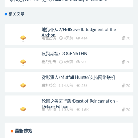
相关文章
地狱仆从2/HellSlave II: Judgment of the
Archon
角色扮演
4天前
414
70
疯狗斯坦/DOGENSTEIN
枪战射击
4天前
90
70
雾影猎人/Mistfall Hunter/支持网络联机
联机整合
4天前
236
70
轮回之兽豪华版/Beast of Reincarnation –
Deluxe Edition
角色扮演
5天前
1.6K
70
最新游戏