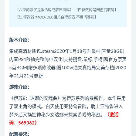
【六位的数字是激活码或解压密码】 【四位数的是网盘提取码】
【注:修改器/MOD/DLC相关自行摸索,不用问客服】
版本介绍：
集成高清材质包.steam2020年1月18号升级档|容量28GB|
内置PS4移植完整简中汉化|支持键盘.鼠标.手柄|赠官方原声
5首BGM|赠多项修改器|赠100%通关真结局完美存档|2020
年01月21号更新
游戏介绍：
《伊苏8：达娜的安魂曲》为伊苏系列的最新作，本作采用
了双主角的模式。白天使用亚特鲁冒险，晚上亚特鲁进入
梦乡后又操控神秘少女达娜来探索游戏的秘密。
（激活
码：569362）
配置要求：