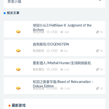
异变小镇
相关文章
地狱仆从2/HellSlave II: Judgment of the
Archon
角色扮演
3天前
365
70
疯狗斯坦/DOGENSTEIN
枪战射击
3天前
82
70
雾影猎人/Mistfall Hunter/支持网络联机
联机整合
3天前
212
70
轮回之兽豪华版/Beast of Reincarnation –
Deluxe Edition
角色扮演
4天前
1.4K
70
最新游戏