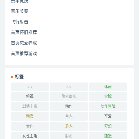
赛车竞技
音乐节奏
飞行射击
首页怀旧推荐
首页恋爱养成
首页推荐游戏
标签
2D
3D
休闲
俯视
像素图形
冒险
剧情丰富
动作
动作冒险
动漫
单人
可爱
合作
多人
奇幻
女性主角
射击
建造