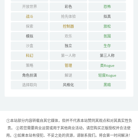
开放世界
彩色
恐怖
战斗
抢先体验
拟真
探索
控制器
放松
模拟
欢乐
氛围
沙盒
独立
生存
科幻
第一人称
第三人称
策略
管理
类Rogue
角色扮演
解谜
轻度Rogue
选择取向
风格化
黑暗
①本站部分内容转载自其它媒体，但并不代表本站赞同其观点和对其真实性负
责。 ②若您需要商业运营或用于其他商业活动，请您购买正版授权并合法使
用。③如果本站有侵犯、不妥之处的资源，请联系我们。将会第一时间解决！