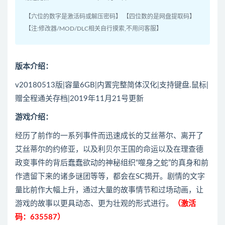
【六位的数字是激活码或解压密码】 【四位数的是网盘提取码】
【注:修改器/MOD/DLC相关自行摸索,不用问客服】
版本介绍：
v20180513版|容量6GB|内置完整简体汉化|支持键盘.鼠标|
赠全程通关存档|2019年11月21号更新
游戏介绍：
经历了前作的一系列事件而迅速成长的艾丝蒂尔、离开了
艾丝蒂尔的约修亚，以及利贝尔王国的命运以及在理查德
政变事件的背后蠢蠢欲动的神秘组织“噬身之蛇”的真身和前
作遗留下来的诸多谜团等等，都会在SC揭开。剧情的文字
量比前作大幅上升，通过大量的故事情节和过场动画，让
游戏的故事以更具动态、更为壮观的形式进行。
（激活
码：635587）