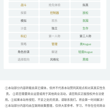
战斗
抢先体验
拟真
探索
控制器
放松
模拟
欢乐
氛围
沙盒
独立
生存
科幻
第一人称
第三人称
策略
管理
类Rogue
角色扮演
解谜
轻度Rogue
选择取向
风格化
黑暗
①本站部分内容转载自其它媒体，但并不代表本站赞同其观点和对其真实性负
责。 ②若您需要商业运营或用于其他商业活动，请您购买正版授权并合法使
用。③如果本站有侵犯、不妥之处的资源，请联系我们。将会第一时间解决！
④本站部分内容均由互联网收集整理，仅供大家参考、学习，不存在任何商业