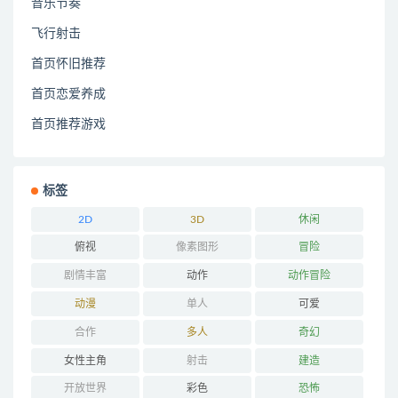
音乐节奏
飞行射击
首页怀旧推荐
首页恋爱养成
首页推荐游戏
标签
2D
3D
休闲
俯视
像素图形
冒险
剧情丰富
动作
动作冒险
动漫
单人
可爱
合作
多人
奇幻
女性主角
射击
建造
开放世界
彩色
恐怖