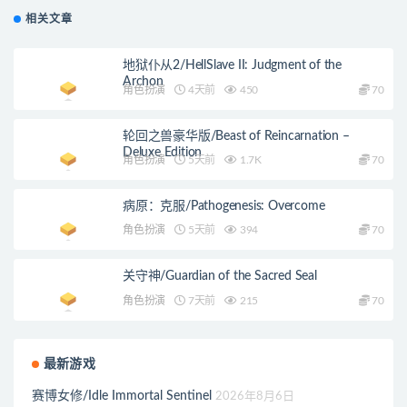
相关文章
地狱仆从2/HellSlave II: Judgment of the
Archon
角色扮演
4天前
450
70
轮回之兽豪华版/Beast of Reincarnation –
Deluxe Edition
角色扮演
5天前
1.7K
70
病原：克服/Pathogenesis: Overcome
角色扮演
5天前
394
70
关守神/Guardian of the Sacred Seal
角色扮演
7天前
215
70
最新游戏
赛博女修/Idle Immortal Sentinel
2026年8月6日