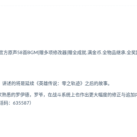
柄|赠官方原声58首BGM|赠多项修改器|赠全成就.满金币.全物品继承.全
新作，讲述的将是延续《英雄传说：零之轨迹》之后的故事。
家熟悉的罗伊德，罗爷，在战斗系统上也作出更大幅度的修正与追加
：635587）