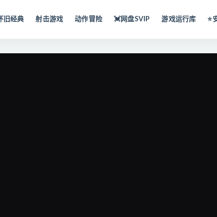
怀旧经典
射击游戏
动作冒险
💓网盘SVIP
游戏运行库
⭐️