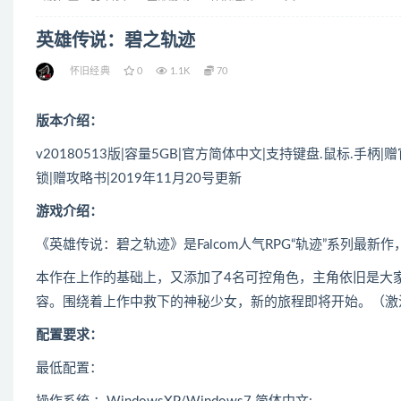
英雄传说：碧之轨迹
怀旧经典
0
1.1K
70
版本介绍：
v20180513版|容量5GB|官方简体中文|支持键盘.鼠标.手
锁|赠攻略书|2019年11月20号更新
游戏介绍：
《英雄传说：碧之轨迹》是Falcom人气RPG“轨迹”系列最
本作在上作的基础上，又添加了4名可控角色，主角依旧是大
容。围绕着上作中救下的神秘少女，新的旅程即将开始。（激活码
配置要求：
最低配置：