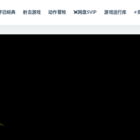
怀旧经典
射击游戏
动作冒险
💓网盘SVIP
游戏运行库
⭐️