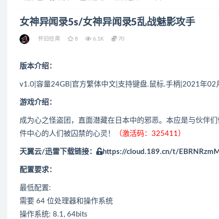
女神异闻录5s/女神异闻录5乱战魅影攻手
怀旧经典
8
6.1K
70
版本介绍：
v1.0|容量24GB|官方繁体中文|支持键盘.鼠标.手柄|2021年0
游戏介绍：
成为心之怪盗团，直面潜藏在日本中的邪恶。本应是与伙伴们
件中心的人们被囚禁的心灵！
（激活码：325411）
天翼云/迅雷下载链接：
https://cloud.189.cn/t/EBRNRzm
配置要求：
最低配置:
需要 64 位处理器和操作系统
操作系统: 8.1, 64bits