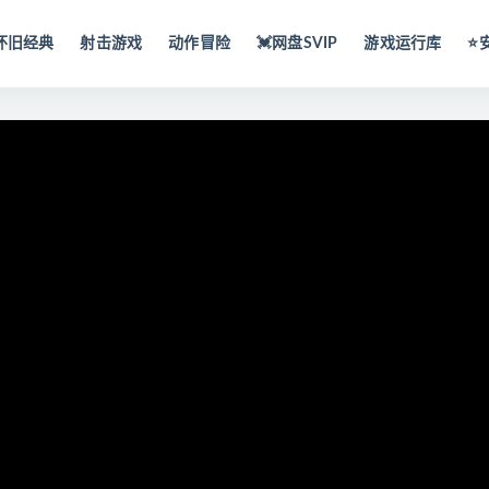
怀旧经典
射击游戏
动作冒险
💓网盘SVIP
游戏运行库
⭐️