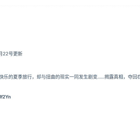
2月22号更新
快乐的夏季旅行，却与扭曲的现实一同发生剧变……揭露真相，夺回
Mf2Yn