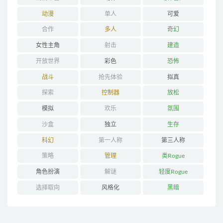
动漫
单人
可爱
合作
多人
奇幻
女性主角
射击
建造
开放世界
彩色
恐怖
战斗
抢先体验
拟真
探索
控制器
放松
模拟
欢乐
氛围
沙盒
独立
生存
科幻
第一人称
第三人称
策略
管理
类Rogue
角色扮演
解谜
轻度Rogue
选择取向
风格化
黑暗