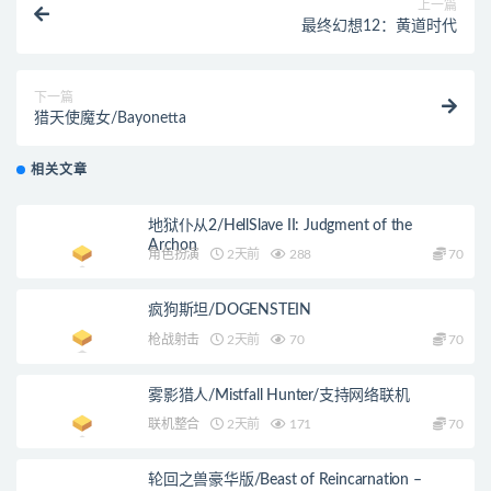
上一篇
最终幻想12：黄道时代
下一篇
猎天使魔女/Bayonetta
相关文章
地狱仆从2/HellSlave II: Judgment of the
Archon
角色扮演
2天前
288
70
疯狗斯坦/DOGENSTEIN
枪战射击
2天前
70
70
雾影猎人/Mistfall Hunter/支持网络联机
联机整合
2天前
171
70
轮回之兽豪华版/Beast of Reincarnation –