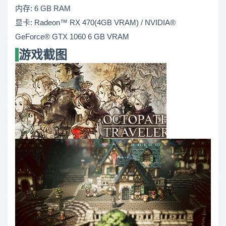
内存: 6 GB RAM
显卡: Radeon™ RX 470(4GB VRAM) / NVIDIA®
GeForce® GTX 1060 6 GB VRAM
游戏截图