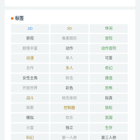
标签
2D
3D
休闲
俯视
像素图形
冒险
剧情丰富
动作
动作冒险
动漫
单人
可爱
合作
多人
奇幻
女性主角
射击
建造
开放世界
彩色
恐怖
战斗
抢先体验
拟真
探索
控制器
放松
模拟
欢乐
氛围
沙盒
独立
生存
科幻
第一人称
第三人称