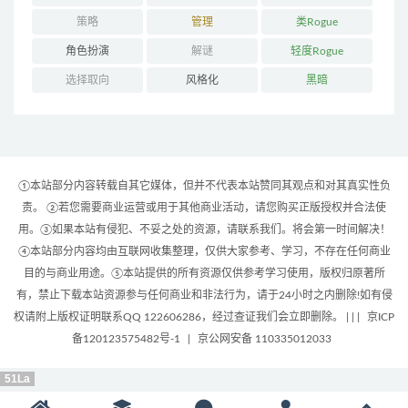
策略
管理
类Rogue
角色扮演
解谜
轻度Rogue
选择取向
风格化
黑暗
①本站部分内容转载自其它媒体，但并不代表本站赞同其观点和对其真实性负
责。 ②若您需要商业运营或用于其他商业活动，请您购买正版授权并合法使
用。③如果本站有侵犯、不妥之处的资源，请联系我们。将会第一时间解决！
④本站部分内容均由互联网收集整理，仅供大家参考、学习，不存在任何商业
目的与商业用途。⑤本站提供的所有资源仅供参考学习使用，版权归原著所
有，禁止下载本站资源参与任何商业和非法行为，请于24小时之内删除!如有侵
权请附上版权证明联系QQ 122606286，经过查证我们会立即删除。 | |
|
京ICP
备120123575482号-1
|
京公网安备 110335012033
51La