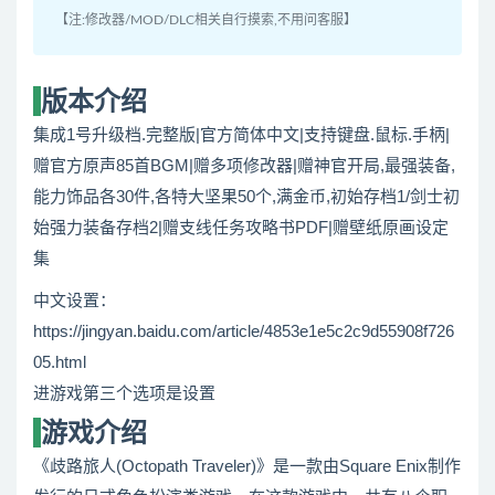
【注:修改器/MOD/DLC相关自行摸索,不用问客服】
版本介绍
集成1号升级档.完整版|官方简体中文|支持键盘.鼠标.手柄|
赠官方原声85首BGM|赠多项修改器|赠神官开局,最强装备,
能力饰品各30件,各特大坚果50个,满金币,初始存档1/剑士初
始强力装备存档2|赠支线任务攻略书PDF|赠壁纸原画设定
集
中文设置：
https://jingyan.baidu.com/article/4853e1e5c2c9d55908f726
05.html
进游戏第三个选项是设置
游戏介绍
《歧路旅人(Octopath Traveler)》是一款由Square Enix制作