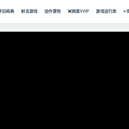
怀旧经典
射击游戏
动作冒险
💓网盘SVIP
游戏运行库
⭐️