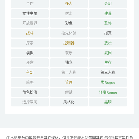
合作
多人
奇幻
女性主角
射击
建造
开放世界
彩色
恐怖
战斗
抢先体验
拟真
探索
控制器
放松
模拟
欢乐
氛围
沙盒
独立
生存
科幻
第一人称
第三人称
策略
管理
类Rogue
角色扮演
解谜
轻度Rogue
选择取向
风格化
黑暗
①本站部分内容转载自其它媒体，但并不代表本站赞同其观点和对其真实性负