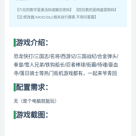
【六位的数字是激活码或解压密码】 【四位数的是网盘提取码】
【注:修改器/MOD/DLC相关自行摸索,不用问客服】
游戏介绍：
恐龙快打/三国志/名将/西游记/三国战纪/合金弹头/
拳皇/雪人兄弟/铁钩船长/忍者棒球/街霸/侍魂/豪血
寺/落日骑士等热门街机游戏都有，一起来爷青回
配置需求：
无（是个电脑就能玩）
游戏截图：