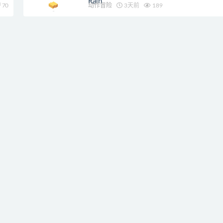
Rain
70
动作冒险
3天前
189