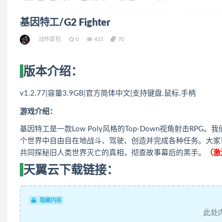
基因特工/G2 Fighter
动作冒险
0
433
70
版本介绍：
v1.2.77|容量3.9GB|官方简体中文|支持键盘.鼠标.手柄
游戏介绍：
基因特工是一款Low Poly风格的Top-Down视角射击R
个世界中自由自在地战斗、驾驶、创造并完成各种任务。大家可
共同探秘旧人类世界灭亡的真相，彻查故事幕后的黑手。
（激
天翼云下载链接：
隐藏内容
此处