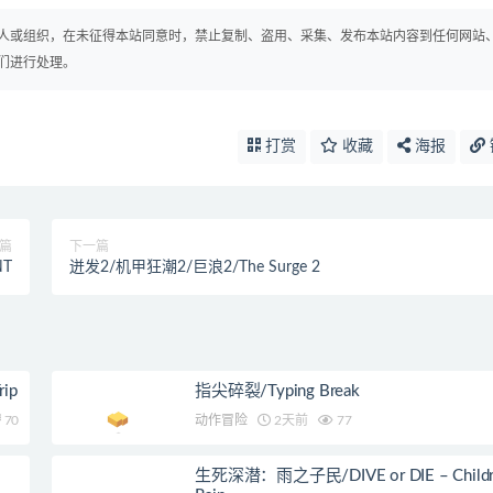
人或组织，在未征得本站同意时，禁止复制、盗用、采集、发布本站内容到任何网站
们进行处理。
打赏
收藏
海报
篇
下一篇
NT
迸发2/机甲狂潮2/巨浪2/The Surge 2
ip
指尖碎裂/Typing Break
70
动作冒险
2天前
77
生死深潜：雨之子民/DIVE or DIE – Childre