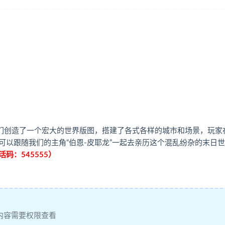
PG。我们创造了一个宏大的世界版图，搭建了各式各样的城市和场景，玩家
以跟随我们的主角“伯恩-皮耶龙”一起去亲历这个混乱纷杂的末日
活码：545555）
内容需要权限查看