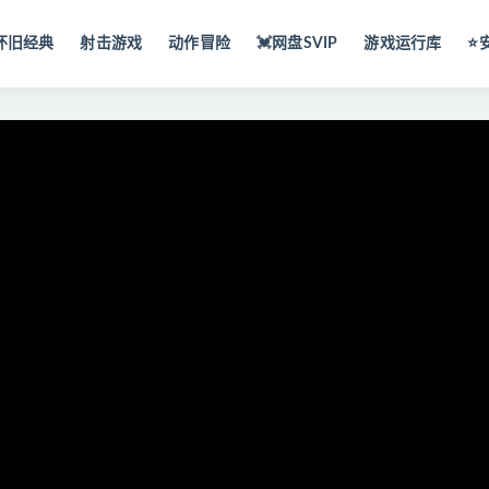
怀旧经典
射击游戏
动作冒险
💓网盘SVIP
游戏运行库
⭐️