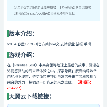
【六位的数字是激活码或解压密码】 【四位数的是网盘提取码】
【注:修改器/MOD/DLC相关自行摸索,不用问客服】
版本介绍：
v20.4|容量17.9GB|官方简体中文|支持键盘.鼠标.手柄
游戏介绍：
在《Paradise Lost》中亲身领略地球上最后的故事，沉浸在
这情感驱动的后末世体验之中。探索隐藏在废弃纳粹地堡
内的地下城市，感受斯拉夫神话与复古未来主义科技相互
融合的魅力，挖掘这一切背后的来龙去脉。
（激活码：
654777）
天翼云下载链接：