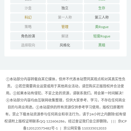
沙盒
独立
生存
科幻
第一人称
第三人称
策略
管理
类Rogue
角色扮演
解谜
轻度Rogue
选择取向
风格化
黑暗
①本站部分内容转载自其它媒体，但并不代表本站赞同其观点和对其真实性负
责。 ②若您需要商业运营或用于其他商业活动，请您购买正版授权并合法使
用。③如果本站有侵犯、不妥之处的资源，请联系我们。将会第一时间解决！
④本站部分内容均由互联网收集整理，仅供大家参考、学习，不存在任何商业
目的与商业用途。⑤本站提供的所有资源仅供参考学习使用，版权归原著所
有，禁止下载本站资源参与任何商业和非法行为，请于24小时之内删除!如有侵
权请附上版权证明联系QQ 122606286，经过查证我们会立即删除。 | |
|
京ICP
备120123575482号-1
|
京公网安备 110335012033