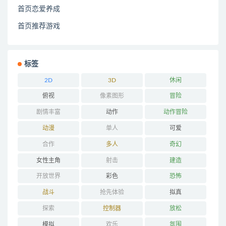
首页恋爱养成
首页推荐游戏
标签
2D
3D
休闲
俯视
像素图形
冒险
剧情丰富
动作
动作冒险
动漫
单人
可爱
合作
多人
奇幻
女性主角
射击
建造
开放世界
彩色
恐怖
战斗
抢先体验
拟真
探索
控制器
放松
模拟
欢乐
氛围