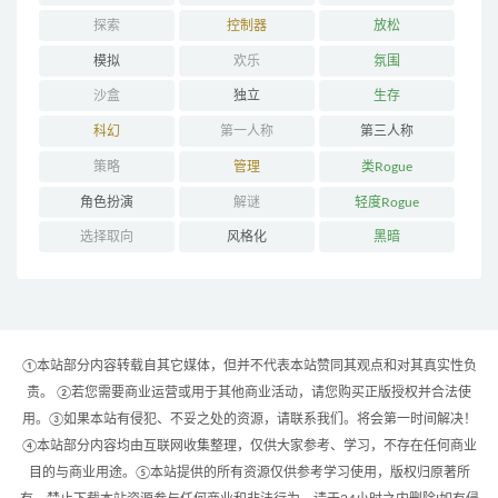
探索
控制器
放松
模拟
欢乐
氛围
沙盒
独立
生存
科幻
第一人称
第三人称
策略
管理
类Rogue
角色扮演
解谜
轻度Rogue
选择取向
风格化
黑暗
①本站部分内容转载自其它媒体，但并不代表本站赞同其观点和对其真实性负
责。 ②若您需要商业运营或用于其他商业活动，请您购买正版授权并合法使
用。③如果本站有侵犯、不妥之处的资源，请联系我们。将会第一时间解决！
④本站部分内容均由互联网收集整理，仅供大家参考、学习，不存在任何商业
目的与商业用途。⑤本站提供的所有资源仅供参考学习使用，版权归原著所