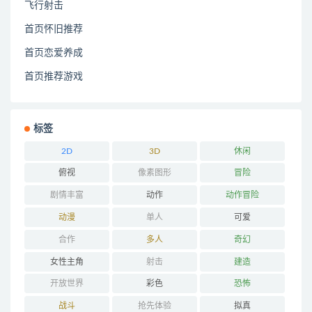
飞行射击
首页怀旧推荐
首页恋爱养成
首页推荐游戏
标签
2D
3D
休闲
俯视
像素图形
冒险
剧情丰富
动作
动作冒险
动漫
单人
可爱
合作
多人
奇幻
女性主角
射击
建造
开放世界
彩色
恐怖
战斗
抢先体验
拟真