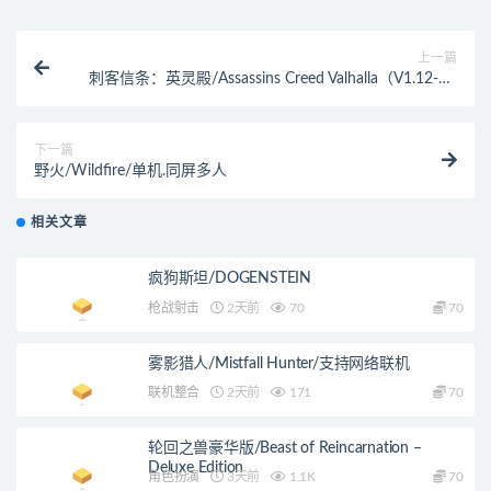
上一篇
刺客信条：英灵殿/Assassins Creed Valhalla（V1.12-V2
修复支持WIN7-8.1）​
下一篇
野火/Wildfire/单机.同屏多人
相关文章
疯狗斯坦/DOGENSTEIN
枪战射击
2天前
70
70
雾影猎人/Mistfall Hunter/支持网络联机
联机整合
2天前
171
70
轮回之兽豪华版/Beast of Reincarnation –
Deluxe Edition
角色扮演
3天前
1.1K
70