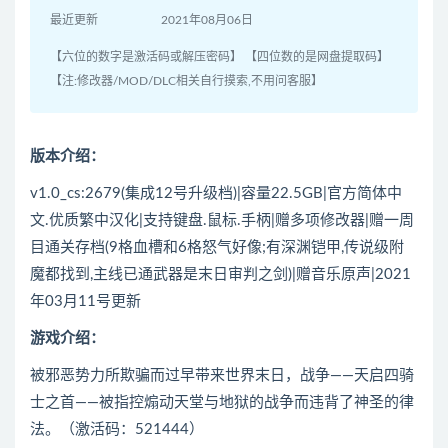
最近更新
2021年08月06日
【六位的数字是激活码或解压密码】 【四位数的是网盘提取码】
【注:修改器/MOD/DLC相关自行摸索,不用问客服】
版本介绍：
v1.0_cs:2679(集成12号升级档)|容量22.5GB|官方简体中
文.优质繁中汉化|支持键盘.鼠标.手柄|赠多项修改器|赠一周
目通关存档(9格血槽和6格怒气好像;有深渊铠甲,传说级附
魔都找到,主线已通武器是末日审判之剑)|赠音乐原声|2021
年03月11号更新
游戏介绍：
被邪恶势力所欺骗而过早带来世界末日，战争——天启四骑
士之首——被指控煽动天堂与地狱的战争而违背了神圣的律
法。（激活码：521444）