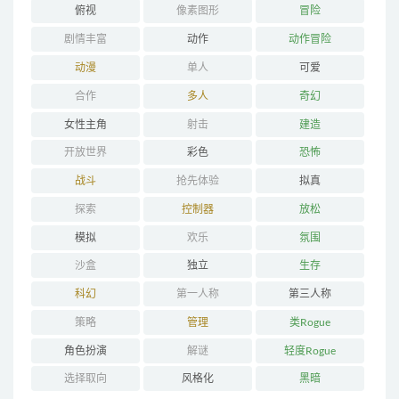
俯视
像素图形
冒险
剧情丰富
动作
动作冒险
动漫
单人
可爱
合作
多人
奇幻
女性主角
射击
建造
开放世界
彩色
恐怖
战斗
抢先体验
拟真
探索
控制器
放松
模拟
欢乐
氛围
沙盒
独立
生存
科幻
第一人称
第三人称
策略
管理
类Rogue
角色扮演
解谜
轻度Rogue
选择取向
风格化
黑暗