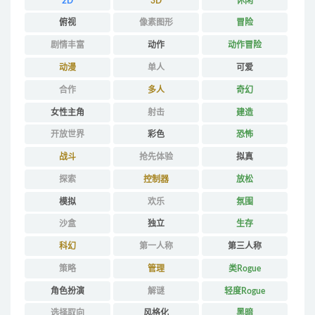
2D
3D
休闲
俯视
像素图形
冒险
剧情丰富
动作
动作冒险
动漫
单人
可爱
合作
多人
奇幻
女性主角
射击
建造
开放世界
彩色
恐怖
战斗
抢先体验
拟真
探索
控制器
放松
模拟
欢乐
氛围
沙盒
独立
生存
科幻
第一人称
第三人称
策略
管理
类Rogue
角色扮演
解谜
轻度Rogue
选择取向
风格化
黑暗