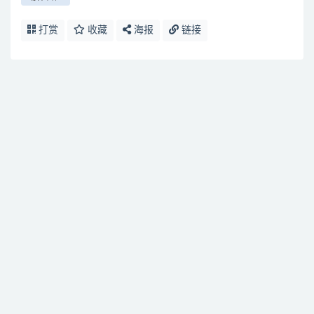
打赏
收藏
海报
链接
免费下载或者VIP会员资源能否直接商用？
提示下载完但解压或打开不了？
找不到素材资源介绍文章里的示例图片？
付款后无法显示下载地址或者无法查看内容？
购买该资源后，可以退款吗？