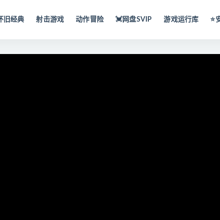
怀旧经典
射击游戏
动作冒险
💓网盘SVIP
游戏运行库
⭐️