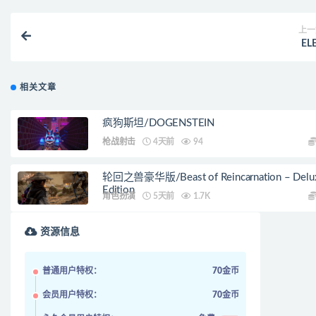
上一
EL
相关文章
疯狗斯坦/DOGENSTEIN
枪战射击
4天前
94
轮回之兽豪华版/Beast of Reincarnation – Delu
Edition
角色扮演
5天前
1.7K
资源信息
普通用户特权：
70金币
会员用户特权：
70金币