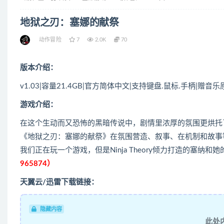
地狱之刃：塞娜的献祭
动作冒险
7
2.0K
70
版本介绍：
v1.03|容量21.4GB|官方简体中文|支持键盘.鼠标.手柄|赠
游戏介绍：
在这个生动而又恐怖的黑暗传说中，剧情里浓厚的氛围更烘托
《地狱之刃：塞娜的献祭》在氛围营造、叙事、在机制和故事
我们正在玩一个游戏，但是Ninja Theory倾力打造的塞
965874）
天翼云/迅雷下载链接：
隐藏内容
此处