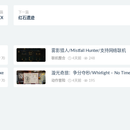
篇
下一篇
EX
红石遗迹
雾影猎人/Mistfall Hunter/支持网络联机
70
联机整合
4天前
248
xe
漩光奇旅：争分夺秒/Whirlight – No Time T
70
动作冒险
4天前
195