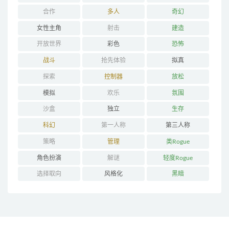
合作
多人
奇幻
女性主角
射击
建造
开放世界
彩色
恐怖
战斗
抢先体验
拟真
探索
控制器
放松
模拟
欢乐
氛围
沙盒
独立
生存
科幻
第一人称
第三人称
策略
管理
类Rogue
角色扮演
解谜
轻度Rogue
选择取向
风格化
黑暗