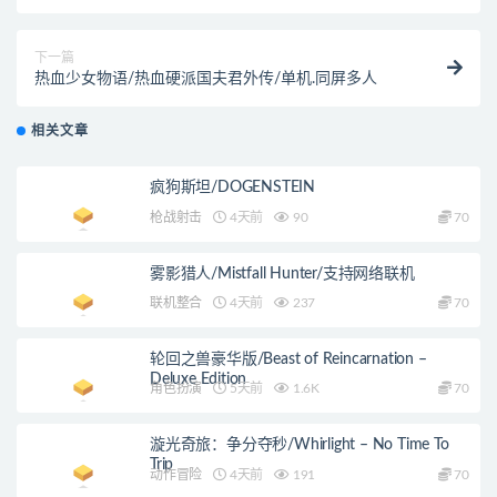
下一篇
热血少女物语/热血硬派国夫君外传/单机.同屏多人
相关文章
疯狗斯坦/DOGENSTEIN
枪战射击
4天前
90
70
雾影猎人/Mistfall Hunter/支持网络联机
联机整合
4天前
237
70
轮回之兽豪华版/Beast of Reincarnation –
Deluxe Edition
角色扮演
5天前
1.6K
70
漩光奇旅：争分夺秒/Whirlight – No Time To
Trip
动作冒险
4天前
191
70