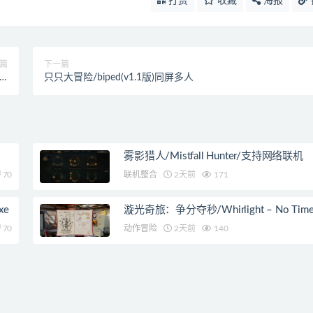
打赏
收藏
海报
篇
下一篇
er
只只大冒险/biped(v1.1版)同屏多人
人
雾影猎人/Mistfall Hunter/支持网络联机
70
联机整合
2天前
171
xe
漩光奇旅：争分夺秒/Whirlight – No Time T
70
动作冒险
2天前
140