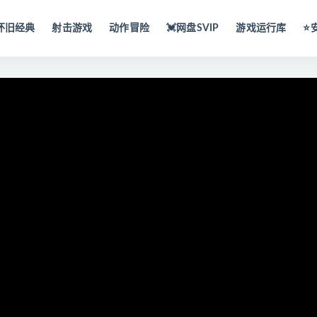
怀旧经典
射击游戏
动作冒险
💓网盘SVIP
游戏运行库
⭐️