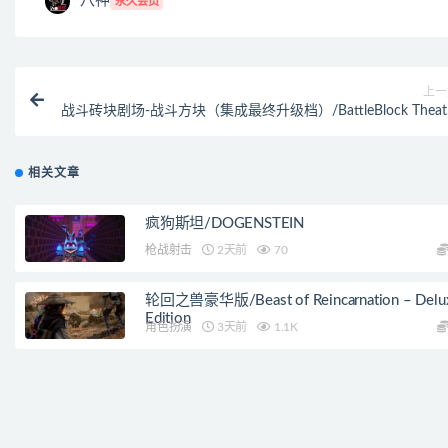
八神
永久会员
上一
战斗砖块剧场-战斗方块（集成最终升级档）/BattleBlock Theat
同屏多
相关文章
疯狗斯坦/DOGENSTEIN
枪战射击
2天前
70
轮回之兽豪华版/Beast of Reincarnation – Delu
Edition
角色扮演
3天前
1.1K