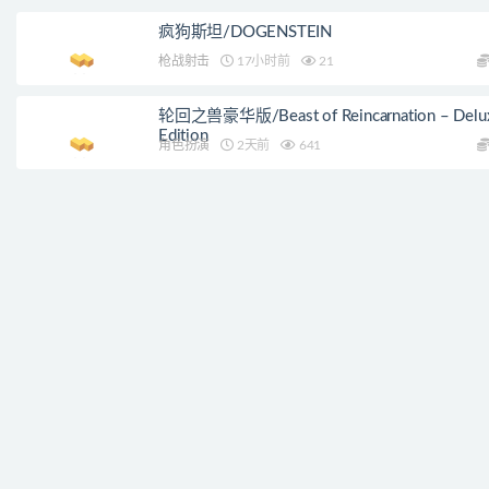
疯狗斯坦/DOGENSTEIN
枪战射击
17小时前
21
轮回之兽豪华版/Beast of Reincarnation – Delu
Edition
角色扮演
2天前
641