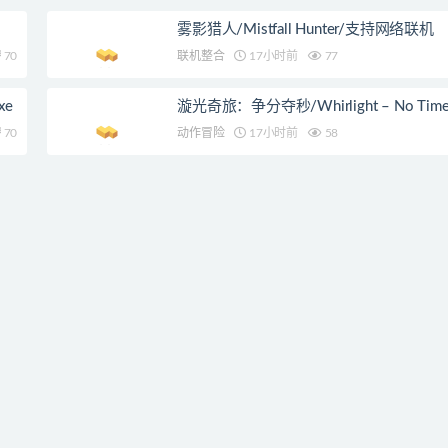
雾影猎人/Mistfall Hunter/支持网络联机
70
联机整合
17小时前
77
xe
漩光奇旅：争分夺秒/Whirlight – No Time T
70
动作冒险
17小时前
58