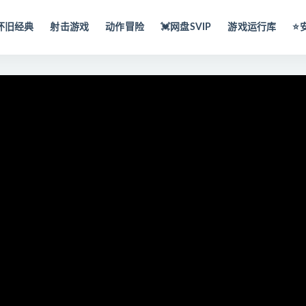
怀旧经典
射击游戏
动作冒险
💓网盘SVIP
游戏运行库
⭐️