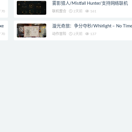
雾影猎人/Mistfall Hunter/支持网络联机
70
联机整合
2天前
161
xe
漩光奇旅：争分夺秒/Whirlight – No Time T
70
动作冒险
2天前
137