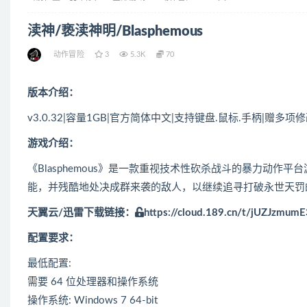
渎神/亵渎神明/Blasphemous
动作冒险
3
5.3K
70
版本介绍：
v3.0.32|容量1GB|官方简体中文|支持键盘.鼠标.手柄|赠多项
游戏介绍：
《Blasphemous》是一款重视技术性砍杀战斗的暴力动作平
能，并残酷地处决成群来袭的敌人，以继续追寻打破永世天罚
天翼云/迅雷下载链接：
https://cloud.189.cn/t/jUZJzmum
配置要求：
最低配置:
需要 64 位处理器和操作系统
操作系统: Windows 7 64-bit