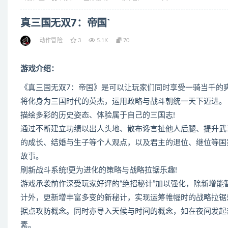
真三国无双7：帝国`
动作冒险
3
5.1K
70
游戏介绍：
《真三国无双7：帝国》是可以让玩家们同时享受一骑当千的爽
将化身为三国时代的英杰，运用政略与战斗朝统一天下迈进。
描绘多彩的历史姿态、体验属于自己的三国志!
通过不断建立功绩以出人头地、散布谗言扯他人后腿、提升武
的成长、结婚与生子等个人观点，以及君主的退位、继位等国
故事。
刷新战斗系统!更为进化的策略与战略拉锯乐趣!
游戏承袭前作深受玩家好评的“绝招秘计”加以强化，除新增能
计外，更新增丰富多变的新秘计，实现运筹帷幄时的战略拉锯
据点攻防概念。同时亦导入天候与时间的概念，如在夜间发起
素。