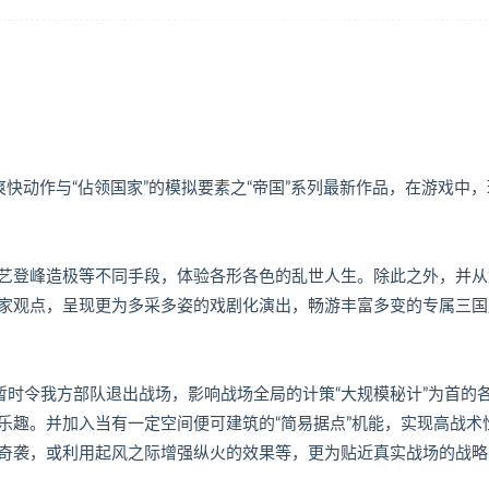
快动作与“佔领国家”的模拟要素之“帝国”系列最新作品，在游戏中，
艺登峰造极等不同手段，体验各形各色的乱世人生。除此之外，并从
家观点，呈现更为多采多姿的戏剧化演出，畅游丰富多变的专属三国
暂时令我方部队退出战场，影响战场全局的计策“大规模秘计”为首的
乐趣。并加入当有一定空间便可建筑的“简易据点”机能，实现高战术
奇袭，或利用起风之际增强纵火的效果等，更为贴近真实战场的战略