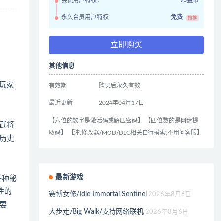
会员用户特权：
70金币
永久会员用户特权：
免费
推荐
立即购买
其他信息
玩家
有效期
购买后永久有效
最近更新
2024年04月17日
【六位的数字是激活码或解压密码】 【四位数的是网盘提
武将
取码】 【注:修改器/MOD/DLC相关自行摸索,不用问客服】
历史
最新游戏
各种秘
性的
赛博女修/Idle Immortal Sentinel
2026年8月6日
要
大步走/Big Walk/支持网络联机
2026年8月6日