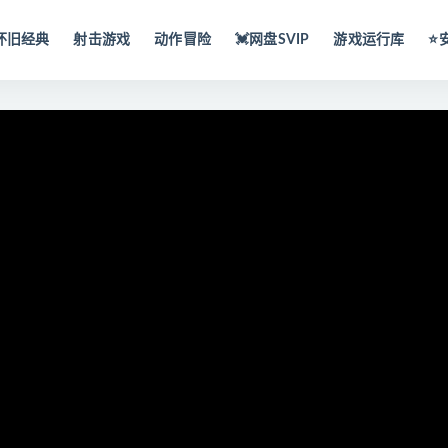
怀旧经典
射击游戏
动作冒险
💓网盘SVIP
游戏运行库
⭐️