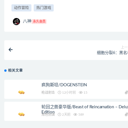
动作冒险
热门游戏
八神
永久会员
上一
细胞分裂6：黑名
相关文章
疯狗斯坦/DOGENSTEIN
枪战射击
12小时前
15
轮回之兽豪华版/Beast of Reincarnation – Delu
Edition
角色扮演
2天前
589