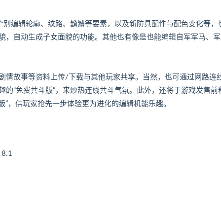
能个别编辑轮廓、纹路、鬍鬚等要素，以及新防具配件与配色变化等，
貌，自动生成子女面貌的功能。其他也有像是也能编辑自军军马、军
剧情故事等资料上传/下载与其他玩家共享。当然，也可通过网路连
趣的“免费共斗版”，来炒热连线共斗气氛。此外，还将于游戏发售前
版”，供玩家抢先一步体验更为进化的编辑机能乐趣。
 8.1