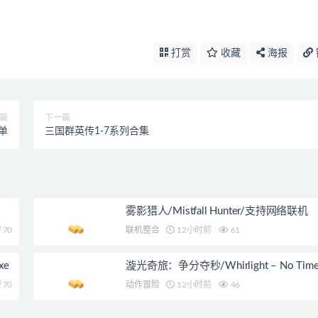
打赏
收藏
海报
篇
下一篇
单
三国群英传1-7系列合集
雾影猎人/Mistfall Hunter/支持网络联机
70
联机整合
12小时前
61
xe
漩光奇旅：争分夺秒/Whirlight – No Time T
70
动作冒险
12小时前
46