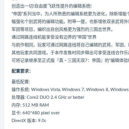
创造出一切!自由度飞跃性提升的编辑系统!
“帝国”系列当中，为人所熟悉的编辑系统更为进化，除新增
幅强化个别武将的编辑功能。附带一提，也新增依双亲武将外
军团等项目，编织出自创风格更为强烈的三国志世界。
通过网路连线机能享受没有边界的“帝国”世界
与前作相同，玩家可通过网路连线将自己编辑的武将、军团、
其他玩家共同游戏，于本作发售时同步释出可享受连线合作乐
可将记录继承至正式版『真・三国无双7：帝国』的“编辑体验
配置要求：
最低配置:
操作系统: Windows Vista, Windows 7, Windows 8, Windows
处理器: Core2 DUO 2.4 GHz or better
内存: 512 MB RAM
显卡: 640*480 pixel over
DirectX 版本: 9.0c