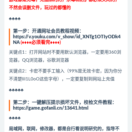
不然会误删文件，玩过的都懂的
♣♣♣♣
第一步：开通网址会员教程视频：
https://v.youku.com/v_show/id_XNTg1OTIyODk4
NA
(
♦
♦
♦
♦
必须看完
♦
♦
♦
♦
)
关键点1：打开网站时不要用默认浏览器，一定要用360浏
览器，QQ浏览器，谷歌浏览器
关键点2：卡密不要手工输入（99%是无效卡密，因为你分
不清楚Iil1L0oO这些字母），一定要复制到网站上充值
♣♣♣♣♣
第二步：一键解压提示损坏文件，校检文件教程：
https://game.gofanli.cn/13641.html
♣♣♣♣
局域网，联网，修改器，都是自行看说明研究的，指导不