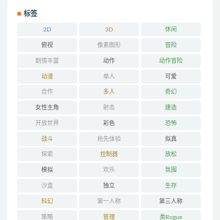
标签
2D
3D
休闲
俯视
像素图形
冒险
剧情丰富
动作
动作冒险
动漫
单人
可爱
合作
多人
奇幻
女性主角
射击
建造
开放世界
彩色
恐怖
战斗
抢先体验
拟真
探索
控制器
放松
模拟
欢乐
氛围
沙盒
独立
生存
科幻
第一人称
第三人称
策略
管理
类Rogue