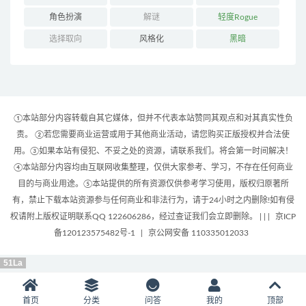
角色扮演
解谜
轻度Rogue
选择取向
风格化
黑暗
①本站部分内容转载自其它媒体，但并不代表本站赞同其观点和对其真实性负
责。 ②若您需要商业运营或用于其他商业活动，请您购买正版授权并合法使
用。③如果本站有侵犯、不妥之处的资源，请联系我们。将会第一时间解决！
④本站部分内容均由互联网收集整理，仅供大家参考、学习，不存在任何商业
目的与商业用途。⑤本站提供的所有资源仅供参考学习使用，版权归原著所
有，禁止下载本站资源参与任何商业和非法行为，请于24小时之内删除!如有侵
权请附上版权证明联系QQ 122606286，经过查证我们会立即删除。 | |
|
京ICP
备120123575482号-1
|
京公网安备 110335012033
51La
首页
分类
问答
我的
顶部