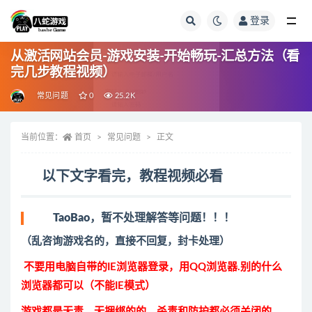
登录
全部
从激活网站会员-游戏安装-开始畅玩-汇总方法（看
完几步教程视频）
常见问题
0
25.2K
当前位置：
首页
常见问题
正文
以下文字看完，教程视频必看
TaoBao，暂不处理解答等问题！！！
（乱咨询游戏名的，直接不回复，封卡处理）
不要用电脑自带的IE浏览器登录，用QQ浏览器.别的什么
浏览器都可以（不能IE模式）
游戏都是无毒，无捆绑的的，杀毒和防护都必须关闭的，