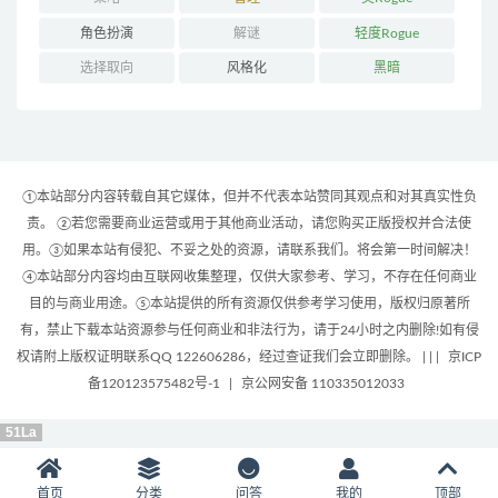
角色扮演
解谜
轻度Rogue
选择取向
风格化
黑暗
①本站部分内容转载自其它媒体，但并不代表本站赞同其观点和对其真实性负
责。 ②若您需要商业运营或用于其他商业活动，请您购买正版授权并合法使
用。③如果本站有侵犯、不妥之处的资源，请联系我们。将会第一时间解决！
④本站部分内容均由互联网收集整理，仅供大家参考、学习，不存在任何商业
目的与商业用途。⑤本站提供的所有资源仅供参考学习使用，版权归原著所
有，禁止下载本站资源参与任何商业和非法行为，请于24小时之内删除!如有侵
权请附上版权证明联系QQ 122606286，经过查证我们会立即删除。 | |
|
京ICP
备120123575482号-1
|
京公网安备 110335012033
51La
首页
分类
问答
我的
顶部