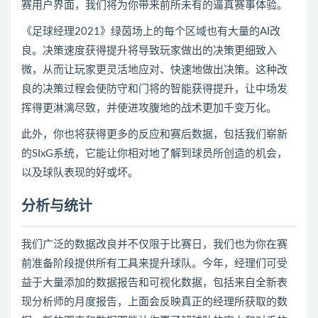
赛用户界面，我们将为你带来前所未有的逼真赛事体验。
《
足球
经理2021》绿茵场上的每个区域也有大量的AI改
良。决策速度获得提升将导致
玩家
做出的决策更细致入
微，从而让玩家更灵活地应对、快速地做出决策。这种改
良的决策过程会使防守和门将的智能获得提升，让中场发
挥得更淋漓尽致，并使进攻腹地的战术更加千变万化。
此外，你也将获得更多的反应和赛后数据，包括我们崭新
的SIxG系统，它能让你相对地了解到球员所创造的机会，
以及球队表现的好或坏。
分析与统计
我们广泛的数据改良并不仅限于比赛日，我们也为你在赛
前准备阶段提供所有工具来提升球队。今年，经理们可受
益于大量添加的数据报告和可视化数据，包括来自全新表
现分析师的月度报告，上面会反映真正的经理所获取的数