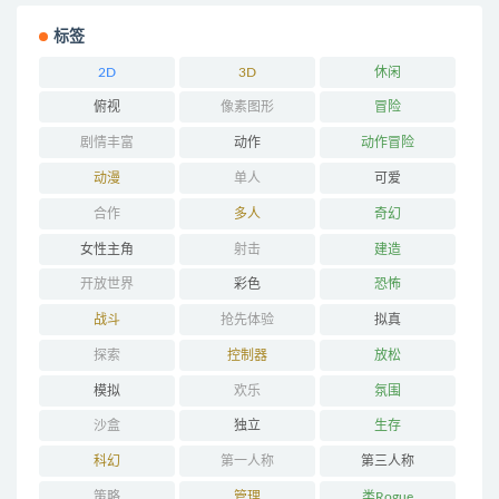
标签
2D
3D
休闲
俯视
像素图形
冒险
剧情丰富
动作
动作冒险
动漫
单人
可爱
合作
多人
奇幻
女性主角
射击
建造
开放世界
彩色
恐怖
战斗
抢先体验
拟真
探索
控制器
放松
模拟
欢乐
氛围
沙盒
独立
生存
科幻
第一人称
第三人称
策略
管理
类Rogue