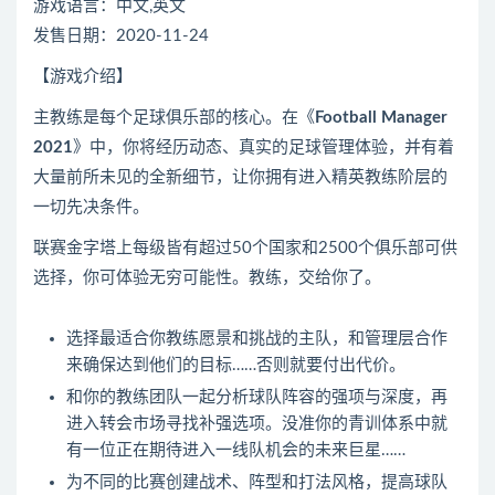
游戏语言：
中文
,英文
发售日期：2020-11-24
【游戏介绍】
主教练是每个
足球
俱乐部的核心。在《
Football Manager
2021
》中，
你
将经历动态、真实的
足球
管理体验，并有着
大量前所未见的全新细节，让你拥有进入精英教练阶层的
一切先决条件。
联赛金字塔上每级皆有超过50个国家和2500个俱乐部可供
选择，你可体验无穷可能性。教练，交给你了。
选择最适合你教练愿景和挑战的主队，和管理层合作
来确保达到他们的目标……否则就要付出代价。
和你的教练团队一起分析球队阵容的强项与深度，再
进入转会市场寻找补强选项。没准你的青训体系中就
有一位正在期待进入一线队机会的未来巨星……
为不同的比赛创建战术、阵型和打法风格，提高球队