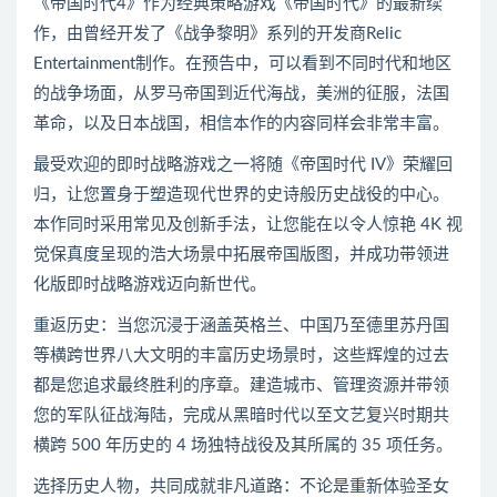
《帝国时代4》作为经典策略游戏《帝国时代》的最新续
作，由曾经开发了《战争黎明》系列的开发商Relic
Entertainment制作。在预告中，可以看到不同时代和地区
的战争场面，从罗马帝国到近代海战，美洲的征服，法国
革命，以及日本战国，相信本作的内容同样会非常丰富。
最受欢迎的
即时战略
游戏之一将随《帝国时代 IV》荣耀回
归，让您置身于塑造现代世界的史诗般历史战役的中心。
本作同时采用常见及创新手法，让您能在以令人惊艳 4K 视
觉保真度呈现的浩大场景中拓展帝国版图，并成功带领进
化版
即时战略
游戏迈向新世代。
重返历史：当您沉浸于涵盖英格兰、中国乃至德里苏丹国
等横跨世界八大文明的丰富历史场景时，这些辉煌的过去
都是您追求最终胜利的序章。建造城市、管理资源并带领
您的军队征战海陆，完成从黑暗时代以至文艺复兴时期共
横跨 500 年历史的 4 场独特战役及其所属的 35 项任务。
选择历史人物，共同成就非凡道路：不论是重新体验圣女