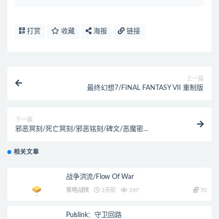
打赏
收藏
海报
链接
上一篇
最终幻想7/FINAL FANTASY VII 重制版
下一篇
邪恶冥刻/死亡冥刻/邪恶铭刻/碑文/恶魔密
码/Inscryption
相关文章
战争洪流/Flow Of War
策略战棋
3天前
247
70
Pulslink：守卫回路