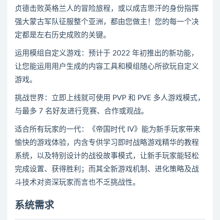
贞德击败英格兰人的
冒险
旅程，或以成吉思汗的身份指挥
强大蒙古军队征服整个亚洲，都由您做主！您的每一个决
定都是左右历史成败的关键。
运用模组自定义游戏：预计于 2022 年初推出的新功能，
让您能运用用户生成的内容工具和模组随心所欲玩自定义
游戏。
挑战世界：立即上线就可使用 PVP 和 PVE 多人游戏模式，
与最多 7 名好友进行竞赛、合作或观战。
适合所有
玩家
的一代：《帝国时代 IV》能为新手玩家带来
愉快的游戏体验，内含专供学习
即时战略
游戏精华的教程
系统，以及特别设计的战役故事模式，让新手玩家能轻松
完成设置、获得胜利；而其全新游戏机制、进化策略及战
斗技术对资深玩家而言也不乏挑战性。
系统需求