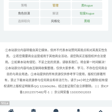
策略
管理
类Rogue
角色扮演
解谜
轻度Rogue
选择取向
风格化
黑暗
①本站部分内容转载自其它媒体，但并不代表本站赞同其观点和对其真实性负
责。 ②若您需要商业运营或用于其他商业活动，请您购买正版授权并合法使
用。③如果本站有侵犯、不妥之处的资源，请联系我们。将会第一时间解决！
④本站部分内容均由互联网收集整理，仅供大家参考、学习，不存在任何商业
目的与商业用途。⑤本站提供的所有资源仅供参考学习使用，版权归原著所
有，禁止下载本站资源参与任何商业和非法行为，请于24小时之内删除!如有侵
权请附上版权证明联系QQ 122606286，经过查证我们会立即删除。 | |
|
京ICP
备120123575482号-1
|
京公网安备 110335012033
51La