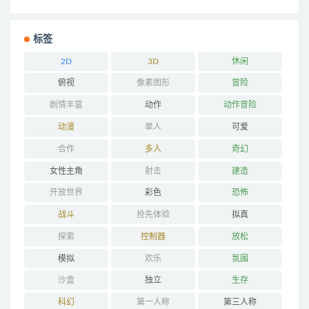
标签
2D
3D
休闲
俯视
像素图形
冒险
剧情丰富
动作
动作冒险
动漫
单人
可爱
合作
多人
奇幻
女性主角
射击
建造
开放世界
彩色
恐怖
战斗
抢先体验
拟真
探索
控制器
放松
模拟
欢乐
氛围
沙盒
独立
生存
科幻
第一人称
第三人称