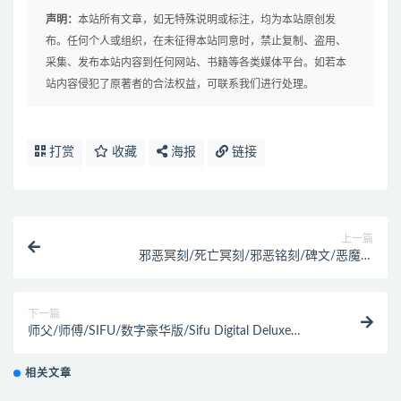
声明：
本站所有文章，如无特殊说明或标注，均为本站原创发
布。任何个人或组织，在未征得本站同意时，禁止复制、盗用、
采集、发布本站内容到任何网站、书籍等各类媒体平台。如若本
站内容侵犯了原著者的合法权益，可联系我们进行处理。
打赏
收藏
海报
链接
上一篇
邪恶冥刻/死亡冥刻/邪恶铭刻/碑文/恶魔密
码/Inscryption
下一篇
师父/师傅/SIFU/数字豪华版/Sifu Digital Deluxe
Edition（V1.15.5.061-数字豪华版）
相关文章