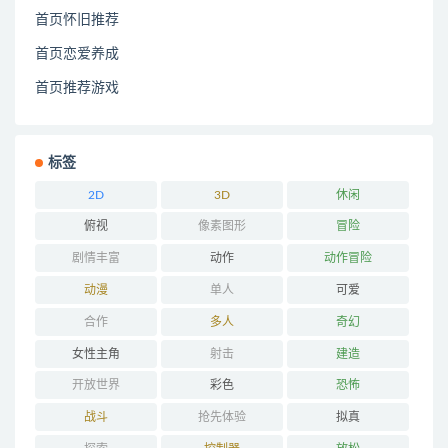
首页怀旧推荐
首页恋爱养成
首页推荐游戏
标签
2D
3D
休闲
俯视
像素图形
冒险
剧情丰富
动作
动作冒险
动漫
单人
可爱
合作
多人
奇幻
女性主角
射击
建造
开放世界
彩色
恐怖
战斗
抢先体验
拟真