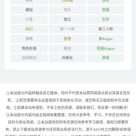
探索
控制器
放松
模拟
欢乐
氛围
沙盒
独立
生存
科幻
第一人称
第三人称
策略
管理
类Rogue
角色扮演
解谜
轻度Rogue
选择取向
风格化
黑暗
①本站部分内容转载自其它媒体，但并不代表本站赞同其观点和对其真实性负
责。 ②若您需要商业运营或用于其他商业活动，请您购买正版授权并合法使
用。③如果本站有侵犯、不妥之处的资源，请联系我们。将会第一时间解决！
④本站部分内容均由互联网收集整理，仅供大家参考、学习，不存在任何商业
目的与商业用途。⑤本站提供的所有资源仅供参考学习使用，版权归原著所
有，禁止下载本站资源参与任何商业和非法行为，请于24小时之内删除!如有侵