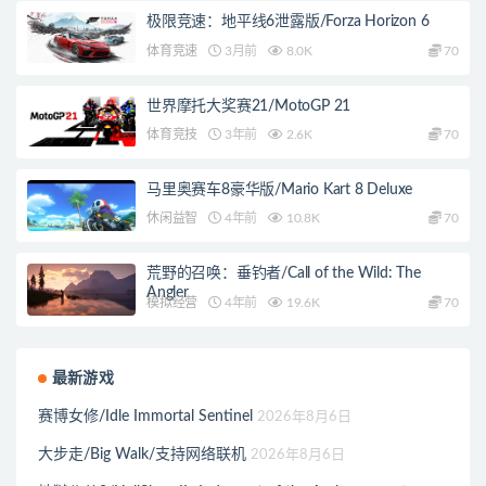
极限竞速：地平线6泄露版/Forza Horizon 6
体育竞速
3月前
8.0K
70
世界摩托大奖赛21/MotoGP 21
体育竞技
3年前
2.6K
70
马里奥赛车8豪华版/Mario Kart 8 Deluxe
休闲益智
4年前
10.8K
70
荒野的召唤：垂钓者/Call of the Wild: The
Angler
模拟经营
4年前
19.6K
70
最新游戏
赛博女修/Idle Immortal Sentinel
2026年8月6日
大步走/Big Walk/支持网络联机
2026年8月6日