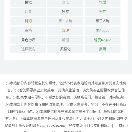
模拟
欢乐
氛围
沙盒
独立
生存
科幻
第一人称
第三人称
策略
管理
类Rogue
角色扮演
解谜
轻度Rogue
选择取向
风格化
黑暗
①本站部分内容转载自其它媒体，但并不代表本站赞同其观点和对其真实性负
责。 ②若您需要商业运营或用于其他商业活动，请您购买正版授权并合法使
用。③如果本站有侵犯、不妥之处的资源，请联系我们。将会第一时间解决！
④本站部分内容均由互联网收集整理，仅供大家参考、学习，不存在任何商业
目的与商业用途。⑤本站提供的所有资源仅供参考学习使用，版权归原著所
有，禁止下载本站资源参与任何商业和非法行为，请于24小时之内删除!如有侵
权请附上版权证明联系QQ 122606286，经过查证我们会立即删除。 | |
|
京ICP