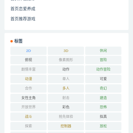
首页恋爱养成
首页推荐游戏
标签
2D
3D
休闲
俯视
像素图形
冒险
剧情丰富
动作
动作冒险
动漫
单人
可爱
合作
多人
奇幻
女性主角
射击
建造
开放世界
彩色
恐怖
战斗
抢先体验
拟真
探索
控制器
放松