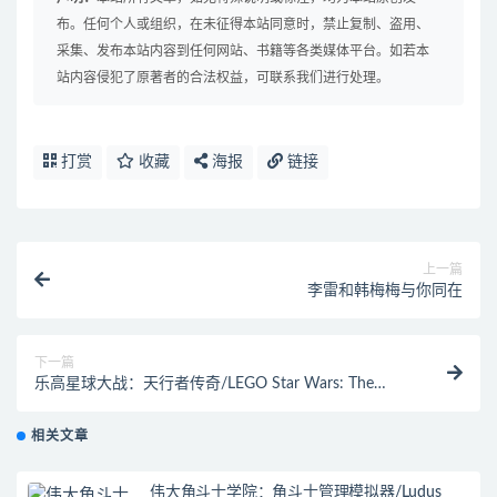
布。任何个人或组织，在未征得本站同意时，禁止复制、盗用、
采集、发布本站内容到任何网站、书籍等各类媒体平台。如若本
站内容侵犯了原著者的合法权益，可联系我们进行处理。
打赏
收藏
海报
链接
上一篇
李雷和韩梅梅与你同在
下一篇
乐高星球大战：天行者传奇/LEGO Star Wars: The
Skywalker Saga（豪华版-Build.8493802+DLC）
相关文章
伟大角斗士学院：角斗士管理模拟器/Ludus