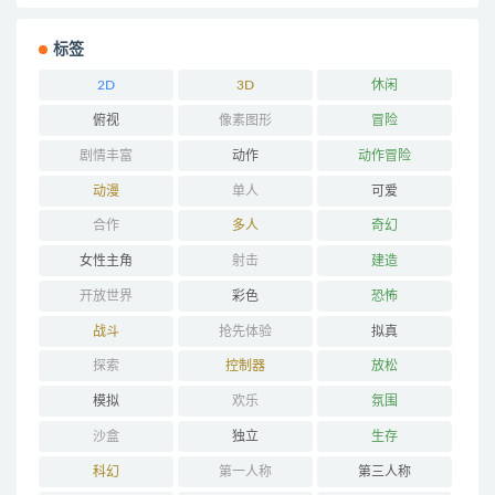
标签
2D
3D
休闲
俯视
像素图形
冒险
剧情丰富
动作
动作冒险
动漫
单人
可爱
合作
多人
奇幻
女性主角
射击
建造
开放世界
彩色
恐怖
战斗
抢先体验
拟真
探索
控制器
放松
模拟
欢乐
氛围
沙盒
独立
生存
科幻
第一人称
第三人称