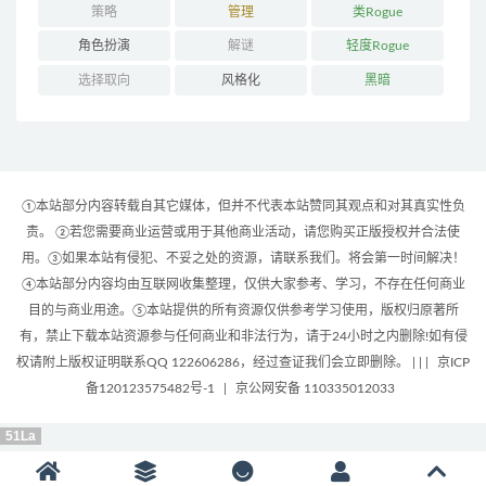
策略
管理
类Rogue
角色扮演
解谜
轻度Rogue
选择取向
风格化
黑暗
①本站部分内容转载自其它媒体，但并不代表本站赞同其观点和对其真实性负
责。 ②若您需要商业运营或用于其他商业活动，请您购买正版授权并合法使
用。③如果本站有侵犯、不妥之处的资源，请联系我们。将会第一时间解决！
④本站部分内容均由互联网收集整理，仅供大家参考、学习，不存在任何商业
目的与商业用途。⑤本站提供的所有资源仅供参考学习使用，版权归原著所
有，禁止下载本站资源参与任何商业和非法行为，请于24小时之内删除!如有侵
权请附上版权证明联系QQ 122606286，经过查证我们会立即删除。 | |
|
京ICP
备120123575482号-1
|
京公网安备 110335012033
51La