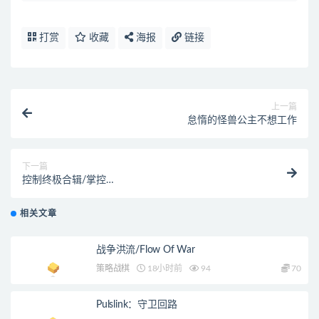
打赏
收藏
海报
链接
上一篇
怠惰的怪兽公主不想工作
下一篇
控制终极合辑/掌控
Control（Update2_41492__0.0.344.1873）
相关文章
战争洪流/Flow Of War
策略战棋
18小时前
94
70
Pulslink：守卫回路