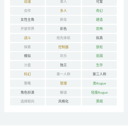
动漫
单人
可爱
合作
多人
奇幻
女性主角
射击
建造
开放世界
彩色
恐怖
战斗
抢先体验
拟真
探索
控制器
放松
模拟
欢乐
氛围
沙盒
独立
生存
科幻
第一人称
第三人称
策略
管理
类Rogue
角色扮演
解谜
轻度Rogue
选择取向
风格化
黑暗