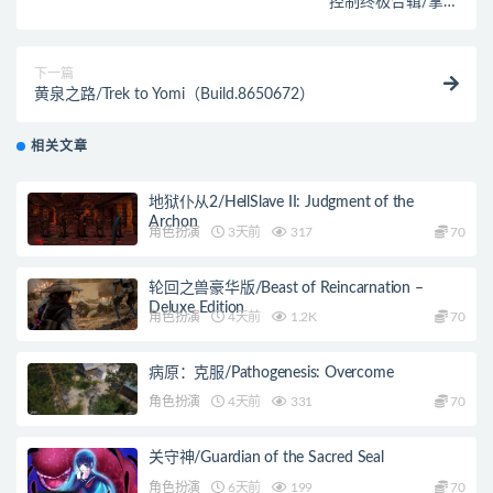
控制终极合辑/掌控
Control（Update2_41492__0.0.344.1873）
下一篇
黄泉之路/Trek to Yomi（Build.8650672）
相关文章
地狱仆从2/HellSlave II: Judgment of the
Archon
角色扮演
3天前
317
70
轮回之兽豪华版/Beast of Reincarnation –
Deluxe Edition
角色扮演
4天前
1.2K
70
病原：克服/Pathogenesis: Overcome
角色扮演
4天前
331
70
关守神/Guardian of the Sacred Seal
角色扮演
6天前
199
70