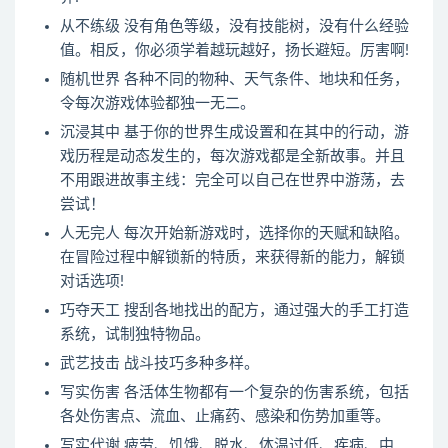
从不练级 没有角色等级，没有技能树，没有什么经验
值。相反，你必须学着越玩越好，扬长避短。厉害啊!
随机世界 各种不同的物种、天气条件、地块和任务，
令每次游戏体验都独一无二。
沉浸其中 基于你的世界生成设置和在其中的行动，游
戏历程是动态发生的，每次游戏都是全新故事。并且
不用跟进故事主线：完全可以自己在世界中游荡，去
尝试！
人无完人 每次开始新游戏时，选择你的天赋和缺陷。
在冒险过程中解锁新的特质，来获得新的能力，解锁
对话选项!
巧夺天工 搜刮各地找出的配方，通过强大的手工打造
系统，试制独特物品。
武艺技击 战斗技巧多种多样。
写实伤害 各活体生物都有一个复杂的伤害系统，包括
各处伤害点、流血、止痛药、感染和伤势加重等。
写实代谢 疲劳、饥饿、脱水、体温过低、疾病、中