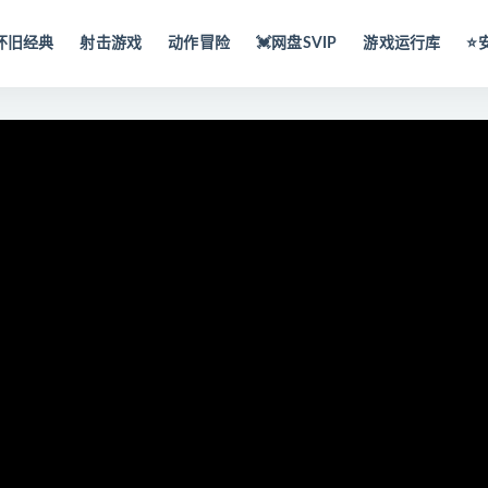
怀旧经典
射击游戏
动作冒险
💓网盘SVIP
游戏运行库
⭐️