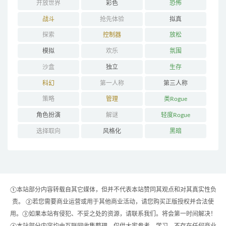
开放世界
彩色
恐怖
战斗
抢先体验
拟真
探索
控制器
放松
模拟
欢乐
氛围
沙盒
独立
生存
科幻
第一人称
第三人称
策略
管理
类Rogue
角色扮演
解谜
轻度Rogue
选择取向
风格化
黑暗
①本站部分内容转载自其它媒体，但并不代表本站赞同其观点和对其真实性负
责。 ②若您需要商业运营或用于其他商业活动，请您购买正版授权并合法使
用。③如果本站有侵犯、不妥之处的资源，请联系我们。将会第一时间解决！
④本站部分内容均由互联网收集整理，仅供大家参考、学习，不存在任何商业