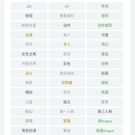
2D
3D
休闲
俯视
像素图形
冒险
剧情丰富
动作
动作冒险
动漫
单人
可爱
合作
多人
奇幻
女性主角
射击
建造
开放世界
彩色
恐怖
战斗
抢先体验
拟真
探索
控制器
放松
模拟
欢乐
氛围
沙盒
独立
生存
科幻
第一人称
第三人称
策略
管理
类Rogue
角色扮演
解谜
轻度Rogue