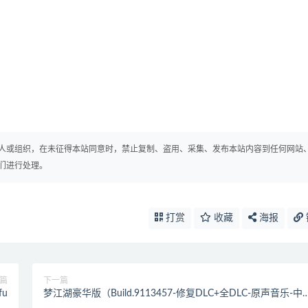
人或组织，在未征得本站同意时，禁止复制、盗用、采集、发布本站内容到任何网站
们进行处理。
打赏
收藏
海报
篇
下一篇
fu
梦江湖豪华版（Build.9113457-修复DLC+全DLC-原声音乐-中
语音）