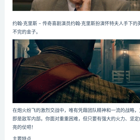
约翰·克里斯 – 传奇喜剧演员约翰·克里斯扮演怀特夫人手下
不完的金子。
在炮火纷飞的激烈交战中，唯有凭藉团队精神和一流的战略，方可在《RAID:
即是敌军内部。你面对重重困难，但只要有强大的火力、坚定
亮的仗吧！
主要特点