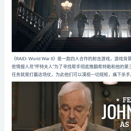
《RAID: World War II》是一款四人合作的射击游
密情报人员“怀特夫人”为了寻找帮手彻底推翻希特勒和他的
任务就是打赢这场仗，为此他们可以漠视一切规矩，痛下杀手