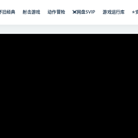
怀旧经典
射击游戏
动作冒险
💓网盘SVIP
游戏运行库
⭐️