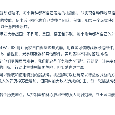
、暴动或破坏。每个兵种都有自己发达的技能树，能实现各种游戏风
强大的技能，使出后可强化你自己或整个团队。例如，如果一个玩家使出
可以任意四处轰炸。
战场四大参战国：不列颠、美国、德国和苏联。每个角色都有自己的
rld War II》能让玩家自由调整这些武器，用真实可信的武器改造部件
托、前握把、光学瞄准器和其他部件，实现各种不同的游戏风格。
种特别任务，让他们勇闯层层难关，我们把这些任务称为“行动”。行动是一连串
的目标。行动比主线剧情更危险，但奖励也更丰厚！
新功能，玩家可以赚取和使用特别的挑战牌。挑战牌可以让玩家以增益或减益的
使敌人的弹药掉落量增加，但同时加大敌人造成的伤害。每一张挑战牌
争蹂躏的欧洲各个历史地点。从控制着柏林心脏地带的强大高射炮塔，到田园诗