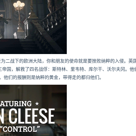
戏，游戏背景为二战下的欧洲大陆，你和朋友的使命就是要挫败纳粹的入侵。英
第三帝国，解救了四名战俘：斯特林、里韦特、库尔干、沃尔夫冈。他
。他们的报酬则是纳粹的黄金，带得走的都归他们。