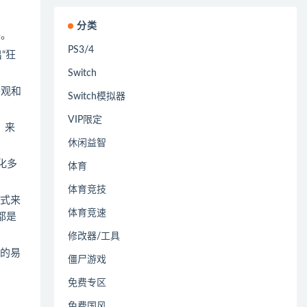
分类
格。
PS3/4
“狂
Switch
外观和
Switch模拟器
VIP限定
，来
休闲益智
变化多
体育
体育竞技
方式来
体育竞速
都是
修改器/工具
般的易
僵尸游戏
免费专区
免费国风