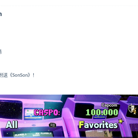
m
柄
《SonSon》！