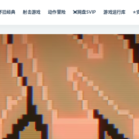
怀旧经典
射击游戏
动作冒险
💓网盘SVIP
游戏运行库
⭐️