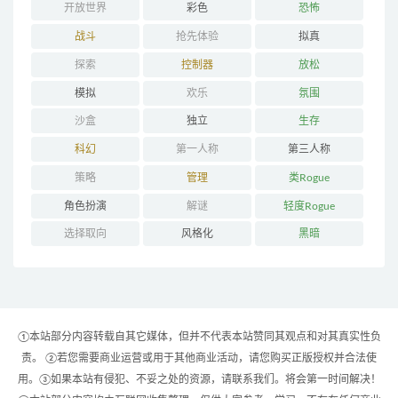
开放世界
彩色
恐怖
战斗
抢先体验
拟真
探索
控制器
放松
模拟
欢乐
氛围
沙盒
独立
生存
科幻
第一人称
第三人称
策略
管理
类Rogue
角色扮演
解谜
轻度Rogue
选择取向
风格化
黑暗
①本站部分内容转载自其它媒体，但并不代表本站赞同其观点和对其真实性负
责。 ②若您需要商业运营或用于其他商业活动，请您购买正版授权并合法使
用。③如果本站有侵犯、不妥之处的资源，请联系我们。将会第一时间解决！