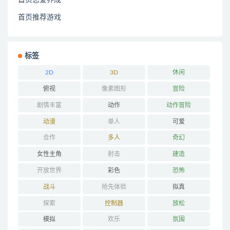
首页恋爱养成
首页推荐游戏
标签
2D
3D
休闲
俯视
像素图形
冒险
剧情丰富
动作
动作冒险
动漫
单人
可爱
合作
多人
奇幻
女性主角
射击
建造
开放世界
彩色
恐怖
战斗
抢先体验
拟真
探索
控制器
放松
模拟
欢乐
氛围