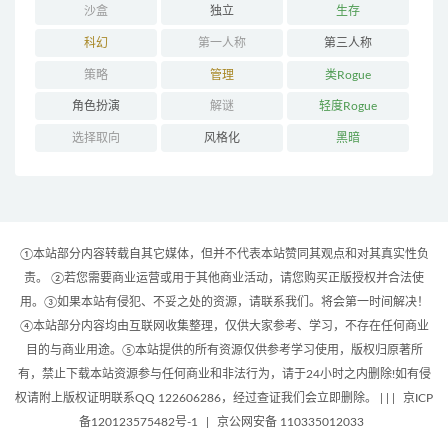
沙盒
独立
生存
科幻
第一人称
第三人称
策略
管理
类Rogue
角色扮演
解谜
轻度Rogue
选择取向
风格化
黑暗
①本站部分内容转载自其它媒体，但并不代表本站赞同其观点和对其真实性负
责。 ②若您需要商业运营或用于其他商业活动，请您购买正版授权并合法使
用。③如果本站有侵犯、不妥之处的资源，请联系我们。将会第一时间解决！
④本站部分内容均由互联网收集整理，仅供大家参考、学习，不存在任何商业
目的与商业用途。⑤本站提供的所有资源仅供参考学习使用，版权归原著所
有，禁止下载本站资源参与任何商业和非法行为，请于24小时之内删除!如有侵
权请附上版权证明联系QQ 122606286，经过查证我们会立即删除。 | |
|
京ICP
备120123575482号-1
|
京公网安备 110335012033