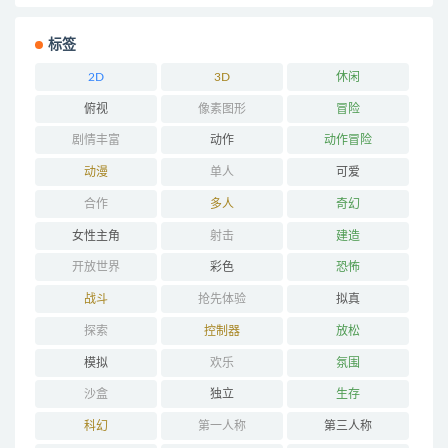
标签
2D
3D
休闲
俯视
像素图形
冒险
剧情丰富
动作
动作冒险
动漫
单人
可爱
合作
多人
奇幻
女性主角
射击
建造
开放世界
彩色
恐怖
战斗
抢先体验
拟真
探索
控制器
放松
模拟
欢乐
氛围
沙盒
独立
生存
科幻
第一人称
第三人称