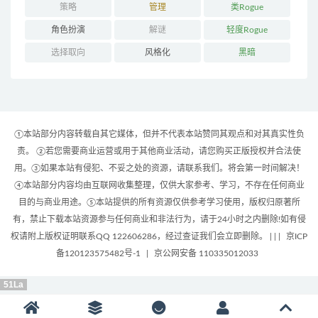
策略
管理
类Rogue
角色扮演
解谜
轻度Rogue
选择取向
风格化
黑暗
①本站部分内容转载自其它媒体，但并不代表本站赞同其观点和对其真实性负
责。 ②若您需要商业运营或用于其他商业活动，请您购买正版授权并合法使
用。③如果本站有侵犯、不妥之处的资源，请联系我们。将会第一时间解决！
④本站部分内容均由互联网收集整理，仅供大家参考、学习，不存在任何商业
目的与商业用途。⑤本站提供的所有资源仅供参考学习使用，版权归原著所
有，禁止下载本站资源参与任何商业和非法行为，请于24小时之内删除!如有侵
权请附上版权证明联系QQ 122606286，经过查证我们会立即删除。 | |
|
京ICP
备120123575482号-1
|
京公网安备 110335012033
51La