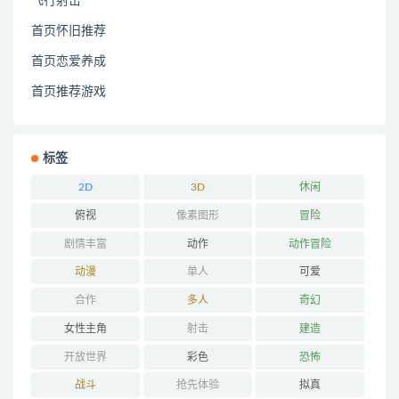
飞行射击
首页怀旧推荐
首页恋爱养成
首页推荐游戏
标签
2D
3D
休闲
俯视
像素图形
冒险
剧情丰富
动作
动作冒险
动漫
单人
可爱
合作
多人
奇幻
女性主角
射击
建造
开放世界
彩色
恐怖
战斗
抢先体验
拟真