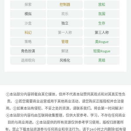
探索
控制器
放松
模拟
欢乐
氛围
沙盒
独立
生存
科幻
第一人称
第三人称
策略
管理
类Rogue
角色扮演
解谜
轻度Rogue
选择取向
风格化
黑暗
①本站部分内容转载自其它媒体，但并不代表本站赞同其观点和对其真实性负
责。 ②若您需要商业运营或用于其他商业活动，请您购买正版授权并合法使
用。③如果本站有侵犯、不妥之处的资源，请联系我们。将会第一时间解决！
④本站部分内容均由互联网收集整理，仅供大家参考、学习，不存在任何商业
目的与商业用途。⑤本站提供的所有资源仅供参考学习使用，版权归原著所
有，禁止下载本站资源参与任何商业和非法行为，请于24小时之内删除!如有侵