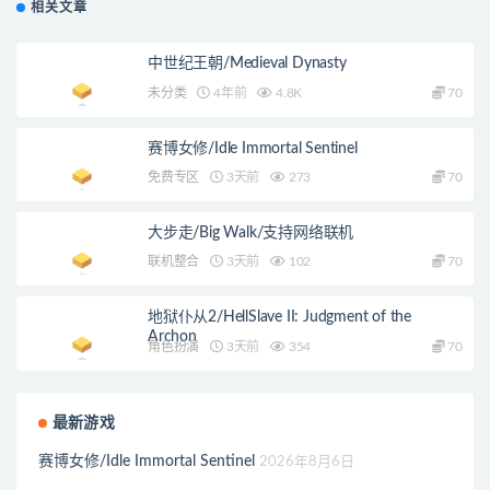
相关文章
中世纪王朝/Medieval Dynasty
未分类
4年前
4.8K
70
赛博女修/Idle Immortal Sentinel
免费专区
3天前
273
70
大步走/Big Walk/支持网络联机
联机整合
3天前
102
70
地狱仆从2/HellSlave II: Judgment of the
Archon
角色扮演
3天前
354
70
最新游戏
赛博女修/Idle Immortal Sentinel
2026年8月6日