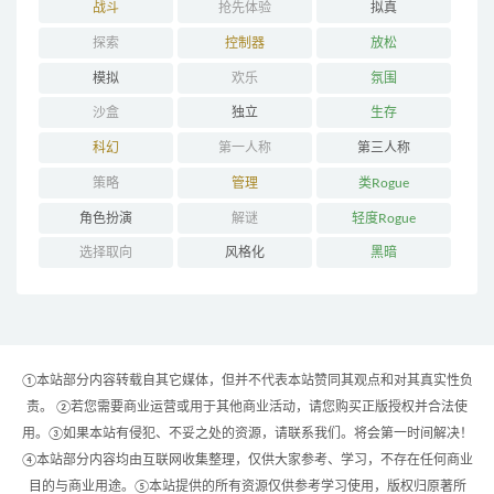
战斗
抢先体验
拟真
探索
控制器
放松
模拟
欢乐
氛围
沙盒
独立
生存
科幻
第一人称
第三人称
策略
管理
类Rogue
角色扮演
解谜
轻度Rogue
选择取向
风格化
黑暗
①本站部分内容转载自其它媒体，但并不代表本站赞同其观点和对其真实性负
责。 ②若您需要商业运营或用于其他商业活动，请您购买正版授权并合法使
用。③如果本站有侵犯、不妥之处的资源，请联系我们。将会第一时间解决！
④本站部分内容均由互联网收集整理，仅供大家参考、学习，不存在任何商业
目的与商业用途。⑤本站提供的所有资源仅供参考学习使用，版权归原著所