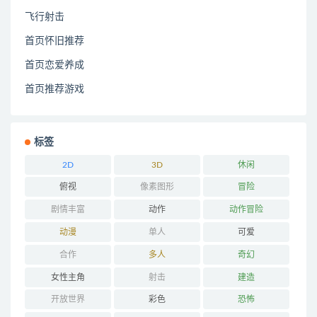
飞行射击
首页怀旧推荐
首页恋爱养成
首页推荐游戏
标签
2D
3D
休闲
俯视
像素图形
冒险
剧情丰富
动作
动作冒险
动漫
单人
可爱
合作
多人
奇幻
女性主角
射击
建造
开放世界
彩色
恐怖