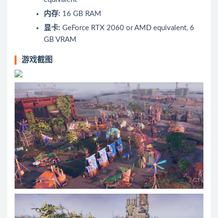
内存:
16 GB RAM
显卡:
GeForce RTX 2060 or AMD equivalent, 6
GB VRAM
游戏截图