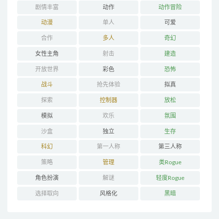
剧情丰富
动作
动作冒险
动漫
单人
可爱
合作
多人
奇幻
女性主角
射击
建造
开放世界
彩色
恐怖
战斗
抢先体验
拟真
探索
控制器
放松
模拟
欢乐
氛围
沙盒
独立
生存
科幻
第一人称
第三人称
策略
管理
类Rogue
角色扮演
解谜
轻度Rogue
选择取向
风格化
黑暗