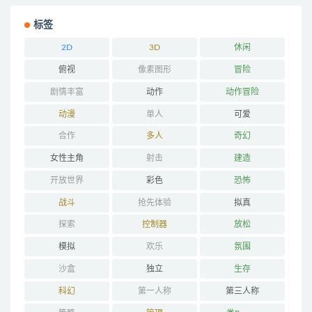
标签
2D
3D
休闲
俯视
像素图形
冒险
剧情丰富
动作
动作冒险
动漫
单人
可爱
合作
多人
奇幻
女性主角
射击
建造
开放世界
彩色
恐怖
战斗
抢先体验
拟真
探索
控制器
放松
模拟
欢乐
氛围
沙盒
独立
生存
科幻
第一人称
第三人称