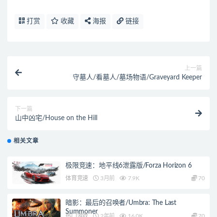
打赏
收藏
海报
链接
上一篇
守墓人/看墓人/墓场物语/Graveyard Keeper
下一篇
山中凶宅/House on the Hill
相关文章
极限竞速：地平线6泄露版/Forza Horizon 6
体育竞速
3月前
7.9K
70
暗影：最后的召唤者/Umbra: The Last
Summoner
热门游戏
2年前
16.0K
70