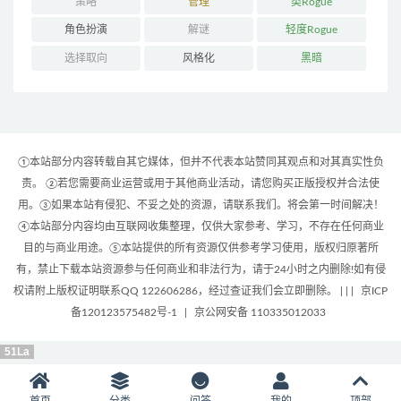
策略
管理
类Rogue
角色扮演
解谜
轻度Rogue
选择取向
风格化
黑暗
①本站部分内容转载自其它媒体，但并不代表本站赞同其观点和对其真实性负
责。 ②若您需要商业运营或用于其他商业活动，请您购买正版授权并合法使
用。③如果本站有侵犯、不妥之处的资源，请联系我们。将会第一时间解决！
④本站部分内容均由互联网收集整理，仅供大家参考、学习，不存在任何商业
目的与商业用途。⑤本站提供的所有资源仅供参考学习使用，版权归原著所
有，禁止下载本站资源参与任何商业和非法行为，请于24小时之内删除!如有侵
权请附上版权证明联系QQ 122606286，经过查证我们会立即删除。 | |
|
京ICP
备120123575482号-1
|
京公网安备 110335012033
51La