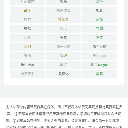
开放世界
彩色
恐怖
战斗
抢先体验
拟真
探索
控制器
放松
模拟
欢乐
氛围
沙盒
独立
生存
科幻
第一人称
第三人称
策略
管理
类Rogue
角色扮演
解谜
轻度Rogue
选择取向
风格化
黑暗
①本站部分内容转载自其它媒体，但并不代表本站赞同其观点和对其真实性负
责。 ②若您需要商业运营或用于其他商业活动，请您购买正版授权并合法使
用。③如果本站有侵犯、不妥之处的资源，请联系我们。将会第一时间解决！
④本站部分内容均由互联网收集整理，仅供大家参考、学习，不存在任何商业