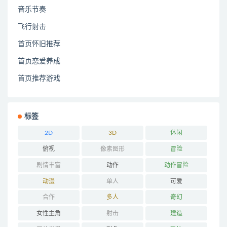
音乐节奏
飞行射击
首页怀旧推荐
首页恋爱养成
首页推荐游戏
标签
2D
3D
休闲
俯视
像素图形
冒险
剧情丰富
动作
动作冒险
动漫
单人
可爱
合作
多人
奇幻
女性主角
射击
建造