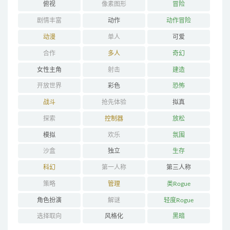
俯视
像素图形
冒险
剧情丰富
动作
动作冒险
动漫
单人
可爱
合作
多人
奇幻
女性主角
射击
建造
开放世界
彩色
恐怖
战斗
抢先体验
拟真
探索
控制器
放松
模拟
欢乐
氛围
沙盒
独立
生存
科幻
第一人称
第三人称
策略
管理
类Rogue
角色扮演
解谜
轻度Rogue
选择取向
风格化
黑暗