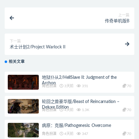
上一篇
传奇单机版B
下一篇
术士计划2/Project Warlock II
相关文章
地狱仆从2/HellSlave II: Judgment of the
Archon
角色扮演
3天前
351
70
轮回之兽豪华版/Beast of Reincarnation –
Deluxe Edition
角色扮演
4天前
1.3K
70
病原：克服/Pathogenesis: Overcome
角色扮演
4天前
347
70