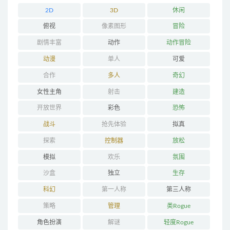
2D
3D
休闲
俯视
像素图形
冒险
剧情丰富
动作
动作冒险
动漫
单人
可爱
合作
多人
奇幻
女性主角
射击
建造
开放世界
彩色
恐怖
战斗
抢先体验
拟真
探索
控制器
放松
模拟
欢乐
氛围
沙盒
独立
生存
科幻
第一人称
第三人称
策略
管理
类Rogue
角色扮演
解谜
轻度Rogue