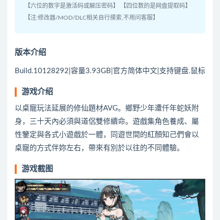
【六位的数字是激活码或解压密码】 【四位数的是网盘提取码】
【注:修改器/MOD/DLC相关自行摸索,不用问客服】
版本介绍
Build.10128292|容量3.93GB|官方简体中文|支持键盘.鼠标
游戏介绍
以桌寵玩法延展的修仙題材AVG。鄉野少年遭仟年蛇妖附
身，三十天內必須與道侶雙修續命。遊戲集角色養成、屬
性鑒定與各式小遊戲於一體，同遊世間的紅顏知己們會以
桌寵的方式伴妳左右，帶來有別於以往的不同體驗。
游戏截图