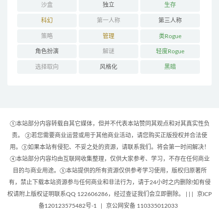
沙盒
独立
生存
科幻
第一人称
第三人称
策略
管理
类Rogue
角色扮演
解谜
轻度Rogue
选择取向
风格化
黑暗
①本站部分内容转载自其它媒体，但并不代表本站赞同其观点和对其真实性负
责。 ②若您需要商业运营或用于其他商业活动，请您购买正版授权并合法使
用。③如果本站有侵犯、不妥之处的资源，请联系我们。将会第一时间解决！
④本站部分内容均由互联网收集整理，仅供大家参考、学习，不存在任何商业
目的与商业用途。⑤本站提供的所有资源仅供参考学习使用，版权归原著所
有，禁止下载本站资源参与任何商业和非法行为，请于24小时之内删除!如有侵
权请附上版权证明联系QQ 122606286，经过查证我们会立即删除。 | |
|
京ICP
备120123575482号-1
|
京公网安备 110335012033