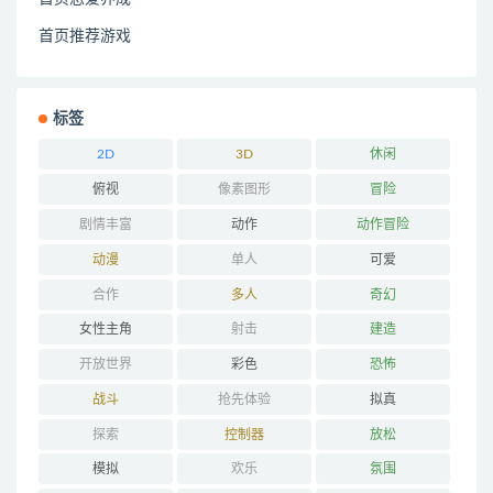
首页推荐游戏
标签
2D
3D
休闲
俯视
像素图形
冒险
剧情丰富
动作
动作冒险
动漫
单人
可爱
合作
多人
奇幻
女性主角
射击
建造
开放世界
彩色
恐怖
战斗
抢先体验
拟真
探索
控制器
放松
模拟
欢乐
氛围