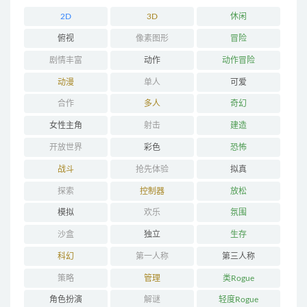
2D
3D
休闲
俯视
像素图形
冒险
剧情丰富
动作
动作冒险
动漫
单人
可爱
合作
多人
奇幻
女性主角
射击
建造
开放世界
彩色
恐怖
战斗
抢先体验
拟真
探索
控制器
放松
模拟
欢乐
氛围
沙盒
独立
生存
科幻
第一人称
第三人称
策略
管理
类Rogue
角色扮演
解谜
轻度Rogue