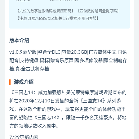
【六位的数字是激活码或解压密码】 【四位数的是网盘提取码】
【注:修改器/MOD/DLC相关自行摸索,不用问客服】
版本介绍
v1.0.9豪华版|整合全DLC|容量20.3GB|官方简体中文.国语
配音|支持键盘.鼠标|赠音乐原声|赠多项修改器|赠全制霸存
档.真·全古武将存档
游戏介绍
《三国志14：威力加强版》是光荣特库摩游戏近期宣布的
将在2020年12月10日发售的全新《三国志14》系列游
戏，在这款全新的游戏中，玩家将更能全面的体验功能丰
富的战略性《三国志14》，跟随一千多名英雄豪杰，将地
方的领地尽数收入囊中。
7/29更新内容