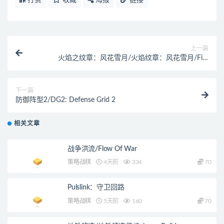
打赏
收藏
海报
链接
上一篇
火焰之纹章：风花雪月/火焰纹章：风花雪月/Fire
Emblem: ThreeHouses
下一篇
防御阵型2/DG2: Defense Grid 2
相关文章
战争洪流/Flow Of War
策略战棋
4天前
334
70
Pulslink：守卫回路
策略战棋
5天前
160
70