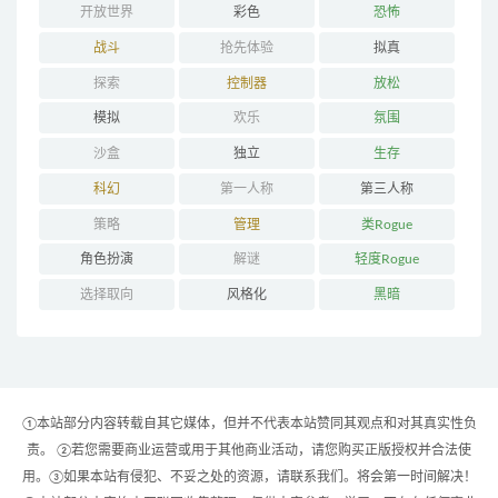
开放世界
彩色
恐怖
战斗
抢先体验
拟真
探索
控制器
放松
模拟
欢乐
氛围
沙盒
独立
生存
科幻
第一人称
第三人称
策略
管理
类Rogue
角色扮演
解谜
轻度Rogue
选择取向
风格化
黑暗
①本站部分内容转载自其它媒体，但并不代表本站赞同其观点和对其真实性负
责。 ②若您需要商业运营或用于其他商业活动，请您购买正版授权并合法使
用。③如果本站有侵犯、不妥之处的资源，请联系我们。将会第一时间解决！