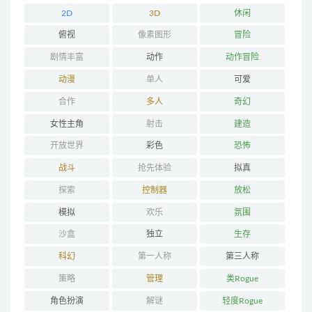
2D
3D
休闲
俯视
像素图形
冒险
剧情丰富
动作
动作冒险
动漫
单人
可爱
合作
多人
奇幻
女性主角
射击
建造
开放世界
彩色
恐怖
战斗
抢先体验
拟真
探索
控制器
放松
模拟
欢乐
氛围
沙盒
独立
生存
科幻
第一人称
第三人称
策略
管理
类Rogue
角色扮演
解谜
轻度Rogue