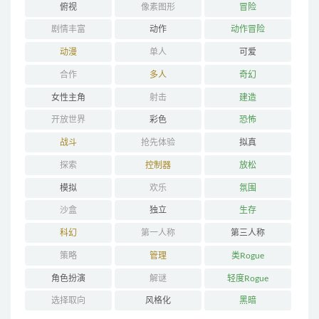
俯视
像素图形
冒险
剧情丰富
动作
动作冒险
动漫
单人
可爱
合作
多人
奇幻
女性主角
射击
建造
开放世界
彩色
恐怖
战斗
抢先体验
拟真
探索
控制器
放松
模拟
欢乐
氛围
沙盒
独立
生存
科幻
第一人称
第三人称
策略
管理
类Rogue
角色扮演
解谜
轻度Rogue
选择取向
风格化
黑暗