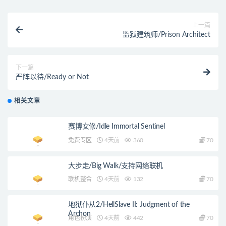
上一篇
监狱建筑师/Prison Architect
下一篇
严阵以待/Ready or Not
相关文章
赛博女修/Idle Immortal Sentinel
免费专区
4天前
360
70
大步走/Big Walk/支持网络联机
联机整合
4天前
132
70
地狱仆从2/HellSlave II: Judgment of the
Archon
角色扮演
4天前
442
70