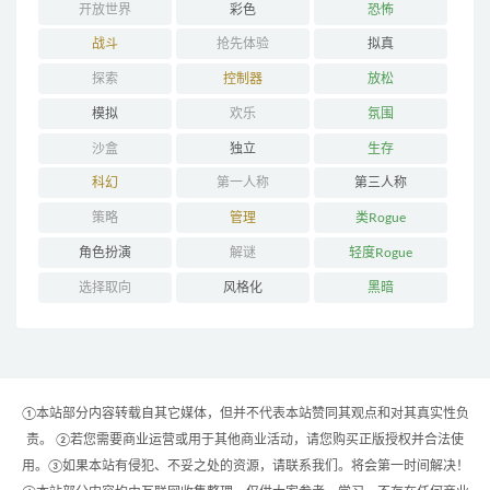
开放世界
彩色
恐怖
战斗
抢先体验
拟真
探索
控制器
放松
模拟
欢乐
氛围
沙盒
独立
生存
科幻
第一人称
第三人称
策略
管理
类Rogue
角色扮演
解谜
轻度Rogue
选择取向
风格化
黑暗
①本站部分内容转载自其它媒体，但并不代表本站赞同其观点和对其真实性负
责。 ②若您需要商业运营或用于其他商业活动，请您购买正版授权并合法使
用。③如果本站有侵犯、不妥之处的资源，请联系我们。将会第一时间解决！