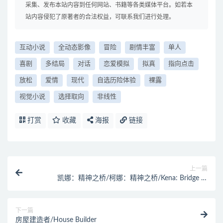
采集、发布本站内容到任何网站、书籍等各类媒体平台。如若本
站内容侵犯了原著者的合法权益，可联系我们进行处理。
互动小说
全动态影像
冒险
剧情丰富
单人
喜剧
多结局
对话
恋爱模拟
拟真
指向点击
放松
爱情
现代
自选历险体验
裸露
视觉小说
选择取向
非线性
打赏
收藏
海报
链接
上一篇
凯娜：精神之桥/柯娜：精神之桥/Kena: Bridge of
Spirits
下一篇
房屋建造者/House Builder