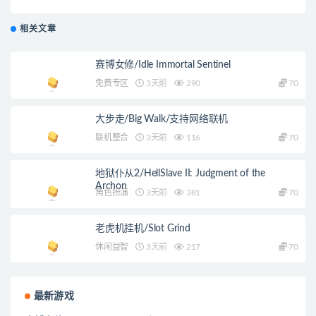
相关文章
赛博女修/Idle Immortal Sentinel
免费专区
3天前
290
70
大步走/Big Walk/支持网络联机
联机整合
3天前
116
70
地狱仆从2/HellSlave II: Judgment of the
Archon
角色扮演
3天前
381
70
老虎机挂机/Slot Grind
休闲益智
3天前
217
70
最新游戏